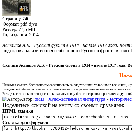
Страниц:
740
Формат:
pdf, djvu
Размер:
77,5 MB
Год издания:
2014
Асташов А.Б. - Русский фронт в 1914 - начале 1917 года. Вое
подходов анализируются особенности Русского фронта в годы
Скачать Асташов А.Б. - Русский фронт в 1914 - начале 1917 года. В
Нажм
Нажимая скачать бесплатно вы соглашаетесь со следующими условиями: все книги, жур
Владельцы библиотеки не несут ответственности за размещённые пользователями книг
Если у вас возникают вопросы как скачать книгу без регистрации, прочтите следующи
Автор:
didl3
Художественная литература
»
Историчес
Поделитесь ссылкой на книгу со своими друзьями:
HTML ссылка:
Ссылка для форумов: