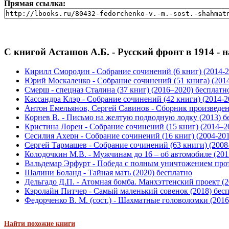
Прямая ссылка:
С книгой Асташов А.Б. - Русский фронт в 1914 - 
Кирилл Смородин - Собрание сочинений (6 книг) (2014-2
Юрий Москаленко - Собрание сочинений (51 книга) (2014
Смерш - спецназ Сталина (37 книг) (2016–2020) бесплатн
Кассандра Клэр - Собрание сочинений (42 книги) (2014-2
Антон Емельянов, Сергей Савинов - Сборник произведений
Корнев В. - Письмо на желтую подводную лодку (2013) б
Кристина Лорен - Собрание сочинений (15 книг) (2014–2
Сесилия Ахерн - Собрание сочинений (16 книг) (2004-20
Сергей Тармашев - Собрание сочинений (63 книги) (2008
Колодочкин М.В. - Мужчинам до 16 – об автомобиле (201
Вальдемар Эрфурт - Победа с полным уничтожением прот
Шалини Боланд - Тайная мать (2020) бесплатно
Дельгадо Д.П. - Атомная бомба. Манхэттенский проект (2
Кэролайн Питчер - Самый маленький совенок (2018) бес
Федорченко В. М. (сост.) - Шахматные головоломки (2016
Найти похожие книги