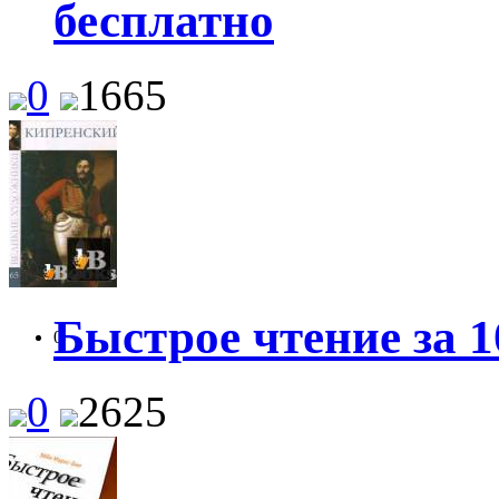
бесплатно
0
1665
Быстрое чтение за 1
0
0
2625