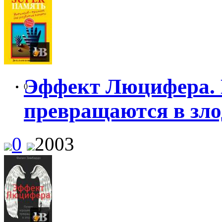
Эффект Люцифера. 
0
превращаются в зло
0
2003