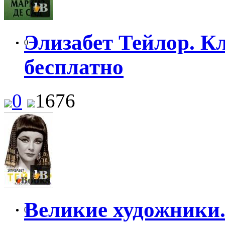
Элизабет Тейлор. К
0
бесплатно
0
1676
Великие художники.
0