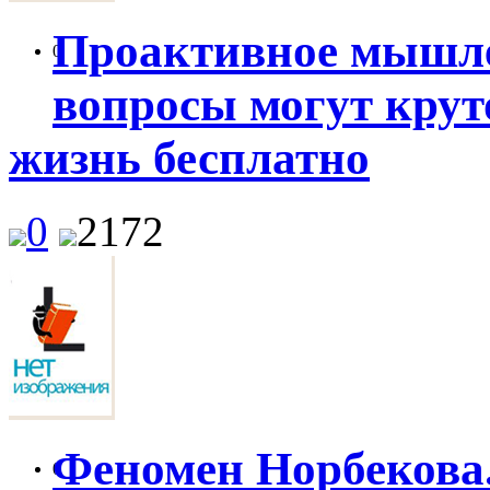
Проактивное мышле
0
вопросы могут крут
жизнь бесплатно
0
2172
Феномен Норбекова.
0