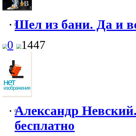
Шел из бани. Да и 
0
0
1447
Александр Невский.
0
бесплатно