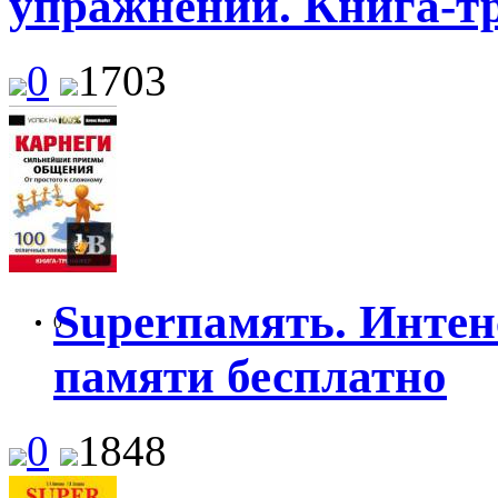
упражнений. Книга-т
0
1703
Superпамять. Интен
0
памяти бесплатно
0
1848