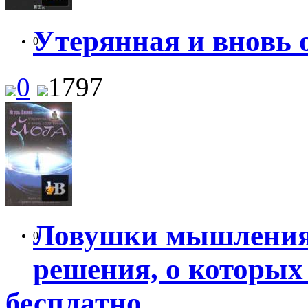
Утерянная и вновь 
0
0
1797
Ловушки мышления
0
решения, о которых
бесплатно