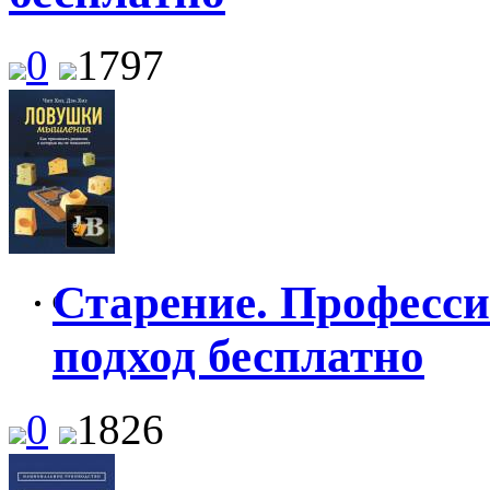
0
1797
Старение. Професс
0
подход бесплатно
0
1826