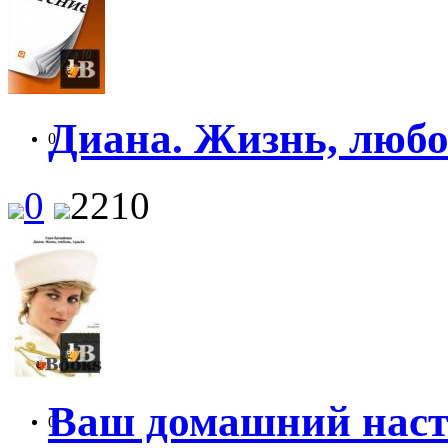
Диана. Жизнь, любо
0
0
2210
Ваш домашний наст
0