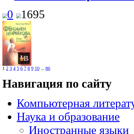
0
1695
1
2
3
4
5
6
7
8
9
10
...
86
Навигация по сайту
Компьютерная литерат
Наука и образование
Иностранные языки