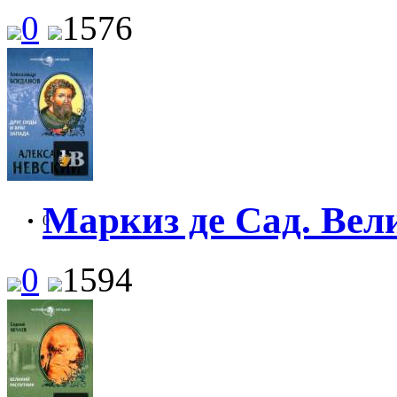
0
1576
Маркиз де Сад. Вел
0
0
1594