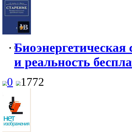
Биоэнергетическая
0
и реальность беспл
0
1772