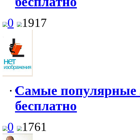
бесплатно
0
1917
Самые популярные 
0
бесплатно
0
1761