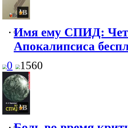
Имя ему СПИД: Чет
0
Апокалипсиса бесп
0
1560
Боль во время крит
0