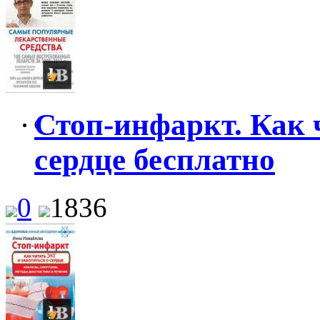
Стоп-инфаркт. Как 
0
сердце бесплатно
0
1836