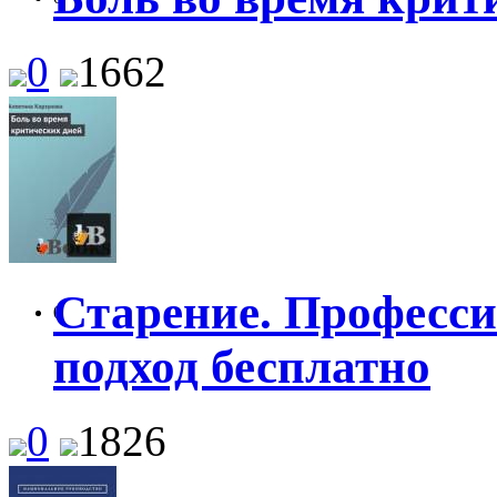
0
1662
Старение. Професс
0
подход бесплатно
0
1826