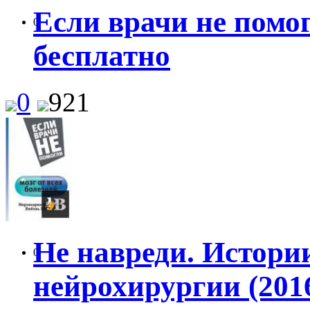
Если врачи не помог
0
бесплатно
0
921
Не навреди. Истории
0
нейрохирургии (201