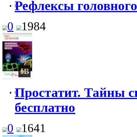
Рефлексы головного
0
0
1984
Простатит. Тайны 
0
бесплатно
0
1641