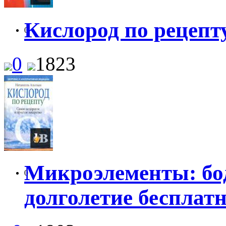
Кислород по рецепт
0
0
1823
Микроэлементы: бод
0
долголетие бесплат