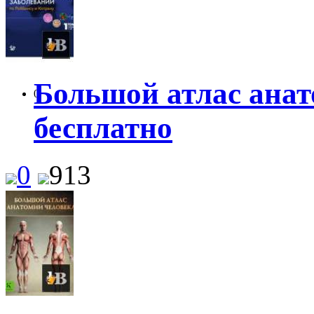
Большой атлас анат
0
бесплатно
0
913