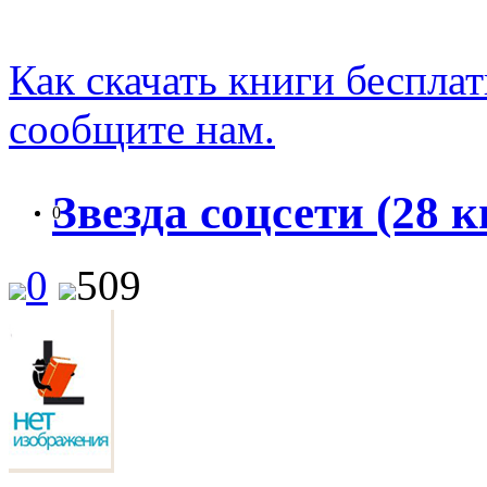
Как скачать книги беспла
сообщите нам.
Звезда соцсети (28 к
0
0
509