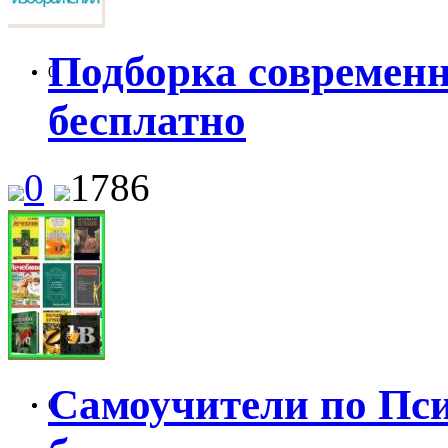
Подборка современн
0
бесплатно
0
1786
Самоучители по Пси
0