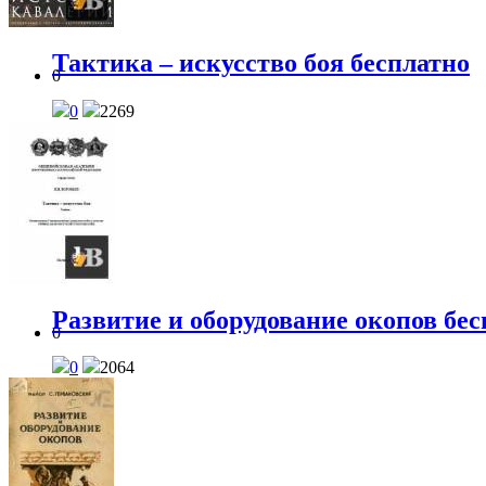
Тактика – искусство боя бесплатно
0
0
2269
Развитие и оборудование окопов бе
0
0
2064