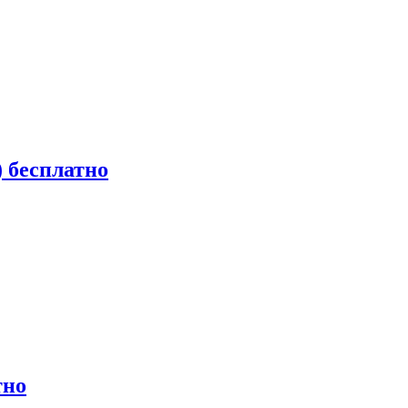
) бесплатно
тно