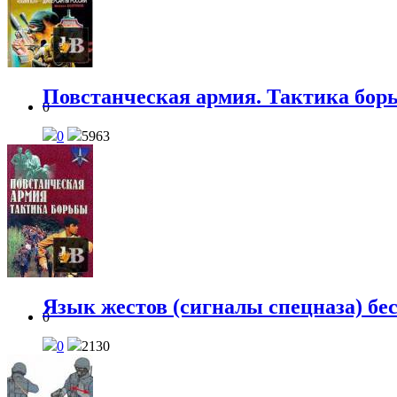
Повстанческая армия. Тактика бор
0
0
5963
Язык жестов (сигналы спецназа) бе
0
0
2130