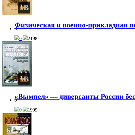
Физическая и военно-прикладная п
0
0
2198
«Вымпел» — диверсанты России бе
0
0
1999