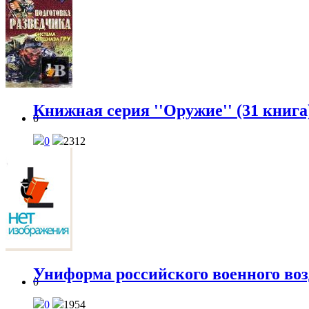
Книжная серия ''Оружие'' (31 книга
0
0
2312
Униформа российского военного возд
0
0
1954