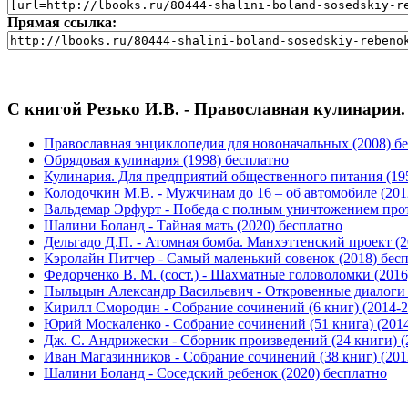
Прямая ссылка:
С книгой Резько И.В. - Православная кулинария.
Православная энциклопедия для новоначальных (2008) б
Обрядовая кулинария (1998) бесплатно
Кулинария. Для предприятий общественного питания (19
Колодочкин М.В. - Мужчинам до 16 – об автомобиле (201
Вальдемар Эрфурт - Победа с полным уничтожением прот
Шалини Боланд - Тайная мать (2020) бесплатно
Дельгадо Д.П. - Атомная бомба. Манхэттенский проект (2
Кэролайн Питчер - Самый маленький совенок (2018) бес
Федорченко В. М. (сост.) - Шахматные головоломки (2016
Пыльцын Александр Васильевич - Откровенные диалоги о
Кирилл Смородин - Собрание сочинений (6 книг) (2014-2
Юрий Москаленко - Собрание сочинений (51 книга) (2014
Дж. С. Андрижески - Сборник произведений (24 книги) (
Иван Магазинников - Собрание сочинений (38 книг) (201
Шалини Боланд - Соседский ребенок (2020) бесплатно