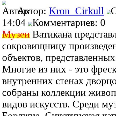
Автор:
Kron_Cirkull
О
14:04
Комментариев: 0
Музеи
Ватикана представ
сокровищницу произведени
объектов, представленных 
Многие из них - это фрес
внутренних стенах дворцо
собраны коллекции живоп
видов искусств. Среди му
Борджиа, Сикстинская ка