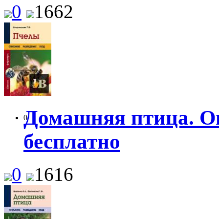
0
1662
Домашняя птица. Оп
0
бесплатно
0
1616