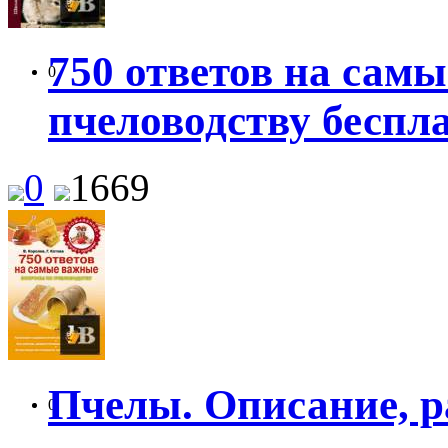
750 ответов на сам
0
пчеловодству беспл
0
1669
Пчелы. Описание, ра
0