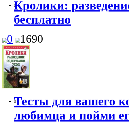
Кролики: разведение
0
бесплатно
0
1690
Тесты для вашего к
0
любимца и пойми ег