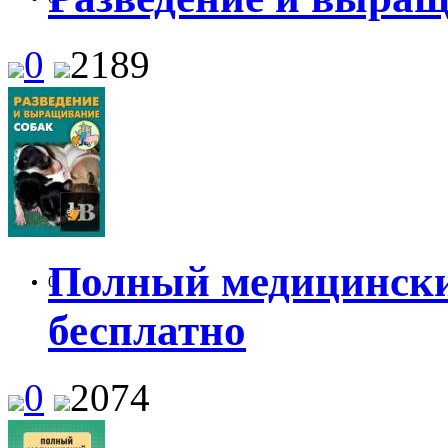
0
2189
Полный медицински
0
бесплатно
0
2074