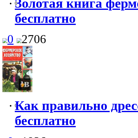
Золотая книга ферм
0
бесплатно
0
2706
Как правильно дрес
0
бесплатно