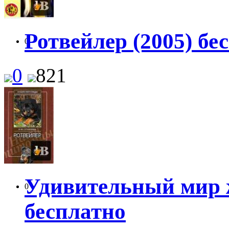
Ротвейлер (2005) бе
0
0
821
Удивительный мир ж
0
бесплатно