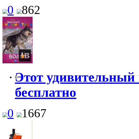
0
862
Этот удивительный 
0
бесплатно
0
1667