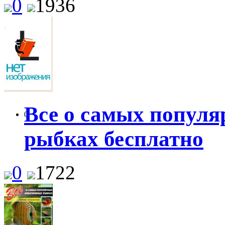
0
1936
Все о самых попул
0
рыбках бесплатно
0
1722