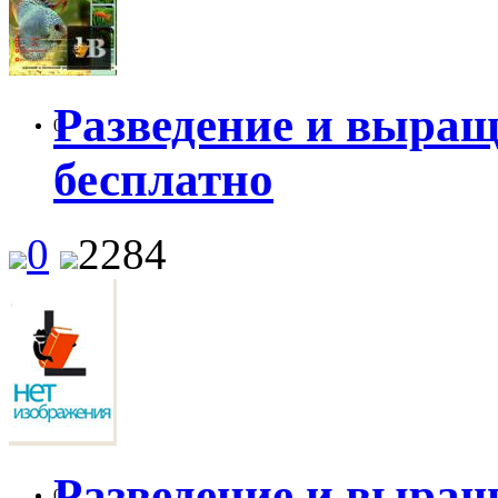
Разведение и выра
0
бесплатно
0
2284
Разведение и выращ
0