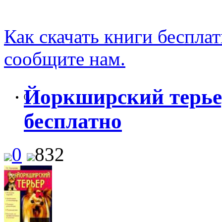
Как скачать книги беспла
сообщите нам.
Йоркширский терьер
0
бесплатно
0
832