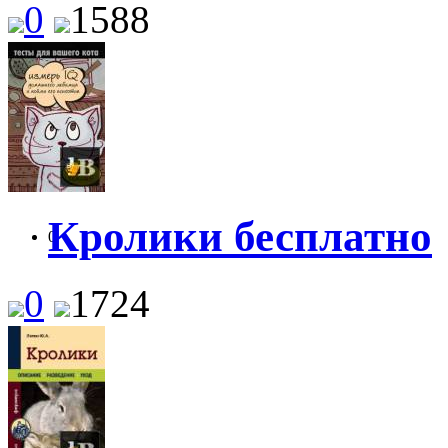
0
1588
Кролики бесплатно
0
0
1724