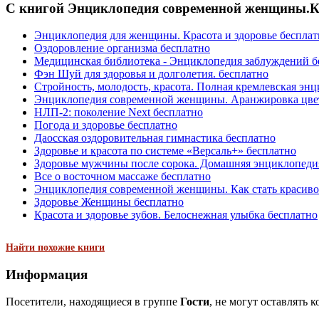
С книгой Энциклопедия современной женщины.Кр
Энциклопедия для женщины. Красота и здоровье бесплат
Оздоровление организма бесплатно
Медицинская библиотека - Энциклопедия заблуждений б
Фэн Шуй для здоровья и долголетия. бесплатно
Стройность, молодость, красота. Полная кремлевская энц
Энциклопедия современной женщины. Аранжировка цвет
НЛП-2: поколение Next бесплатно
Погода и здоровье бесплатно
Даосская оздоровительная гимнастика бесплатно
Здоровье и красота по системе «Версаль+» бесплатно
Здоровье мужчины после сорока. Домашняя энциклопеди
Все о восточном массаже бесплатно
Энциклопедия современной женщины. Как стать красиво
Здоровье Женщины бесплатно
Красота и здоровье зубов. Белоснежная улыбка бесплатно
Найти похожие книги
Информация
Посетители, находящиеся в группе
Гости
, не могут оставлять 