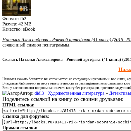
Формат:
fb2
Размер:
42 MB
Качество:
eBook
Наталья Александрова - Роковой артефакт (41 книга) (2015–20
священный символ пентаграммы.
Скачать Наталья Александрова - Роковой артефакт (41 книга) (2015
Нажм
Нажимая скачать бесплатно вы соглашаетесь со следующими условиями: все книги, жур
Владельцы библиотеки не несут ответственности за размещённые пользователями книг
Если у вас возникают вопросы как скачать книгу без регистрации, прочтите следующи
Автор:
didl3
Художественная литература
»
Детективы
Поделитесь ссылкой на книгу со своими друзьями:
HTML ссылка:
Ссылка для форумов:
Прямая ссылка: