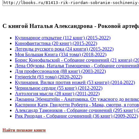
С книгой Наталья Александрова - Роковой артефа
Кулинарное открытие (112 книг) (2015-2022)
Кинофантастика (20 книг) (2015-2022)
Легенды русского рока (24 книги) (2015-2022)
Моя Большая Книга (334 тома) (2018-2022)
Борис Конофальский - Собрание сочинений (21 книга) (2
Лена Обухова, Наталья Тимошенко - Собрание сочинений 
Для профессионалов (88 книг) (2003-2022)
Freigericht (93 тома) (2020-2022)
Кулинария. Вилки против ножей (53 книги) (2014-2022)
Чернильное сердце (55 книг) (2012-2022)
Антология мысли (28 книг) (2011-2022)
Джоанна Эбенштейн - Анатомика. От ужасного до великого
Касприни Катя, Гвидотти Роберта - Мама, смотри, я готов
Александр Тамоников - Собрание сочинений (295 книг) (
Рик Риордан - Собрание сочинений (36 книг) (2009-2022)
Найти похожие книги