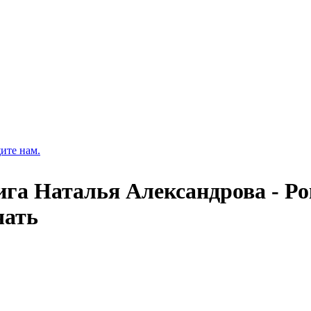
ите нам.
ига Наталья Александрова - Р
чать