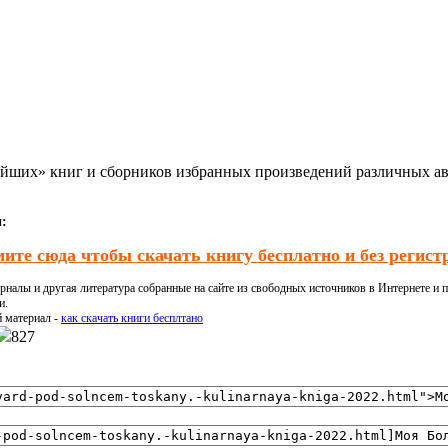
ейших» книг и сборников избранных произведений различных авт
и:
ите сюда чтобы скачать книгу бесплатно и без регист
налы и другая литература собранные на сайте из свободных источников в Интернете и п
и.
й материал -
как скачать книги бесплтано
827