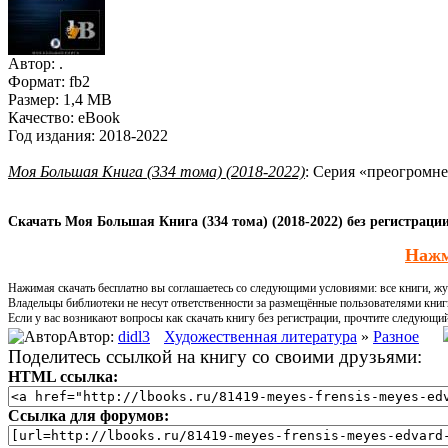
Автор:
.
Формат:
fb2
Размер:
1,4 MB
Качество:
eBook
Год издания:
2018-2022
Моя Большая Книга (334 тома) (2018-2022)
: Серия «преогромн
Скачать Моя Большая Книга (334 тома) (2018-2022) без регистраци
Нажм
Нажимая скачать бесплатно вы соглашаетесь со следующими условиями: все книги, жур
Владельцы библиотеки не несут ответственности за размещённые пользователями книг
Если у вас возникают вопросы как скачать книгу без регистрации, прочтите следующи
Автор:
didl3
Художественная литература
»
Разное
Поделитесь ссылкой на книгу со своими друзьями:
HTML ссылка:
Ссылка для форумов: