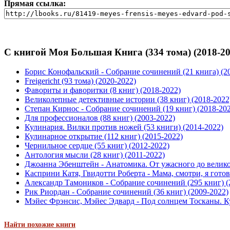
Прямая ссылка:
С книгой Моя Большая Книга (334 тома) (2018-20
Борис Конофальский - Собрание сочинений (21 книга) (2
Freigericht (93 тома) (2020-2022)
Фавориты и фаворитки (8 книг) (2018-2022)
Великолепные детективные истории (38 книг) (2018-2022
Степан Кирнос - Собрание сочинений (19 книг) (2018-20
Для профессионалов (88 книг) (2003-2022)
Кулинария. Вилки против ножей (53 книги) (2014-2022)
Кулинарное открытие (112 книг) (2015-2022)
Чернильное сердце (55 книг) (2012-2022)
Антология мысли (28 книг) (2011-2022)
Джоанна Эбенштейн - Анатомика. От ужасного до великого
Касприни Катя, Гвидотти Роберта - Мама, смотри, я готов
Александр Тамоников - Собрание сочинений (295 книг) (
Рик Риордан - Собрание сочинений (36 книг) (2009-2022)
Мэйес Фрэнсис, Мэйес Эдвард - Под солнцем Тосканы. К
Найти похожие книги