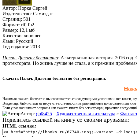
Автор:
Норка Сергей
Издательство:
Самиздат
Страниц:
501
Формат:
rtf, fb2
Размер:
12,1 мб
Качество:
хорошее
Язык:
Русский
Год издания:
2013
Палач. Дилогия бесплатно
: Альтернативная история. 2016 год.
протектората. Но жизнь лучше не стала, а к прежним проблем
Скачать Палач. Дилогия бесплатно без регистрации:
Нажм
Нажимая скачать бесплатно вы соглашаетесь со следующими условиями: все книги, жур
Владельцы библиотеки не несут ответственности за размещённые пользователями книг
Если у вас возникают вопросы как скачать книгу без регистрации, прочтите следующи
Автор:
gol8425
Художественная литература
»
Фантаст
Поделитесь ссылкой на книгу со своими друзьями:
HTML ссылка: