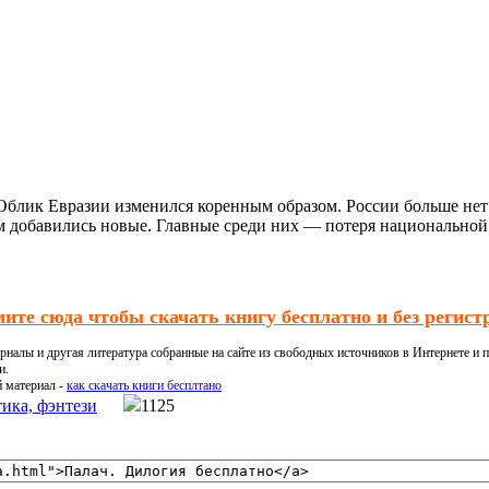
 Облик Евразии изменился коренным образом. России больше нет
ам добавились новые. Главные среди них — потеря национальной
ите сюда чтобы скачать книгу бесплатно и без регист
налы и другая литература собранные на сайте из свободных источников в Интернете и п
и.
й материал -
как скачать книги бесплтано
ика, фэнтези
1125