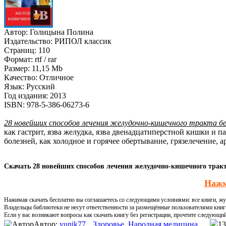
Автор:
Голицына Полина
Издательство:
РИПОЛ классик
Страниц:
110
Формат:
rtf / rar
Размер:
11,15 Mb
Качество:
Отличное
Язык:
Русский
Год издания:
2013
ISBN:
978-5-386-06273-6
28 новейших способов лечения желудочно-кишечного тракта б
как гастрит, язва желудка, язва двенадцатиперстной кишки и 
болезней, как холодное и горячее обертывание, грязелечение, 
Скачать 28 новейших способов лечения желудочно-кишечного тракт
Нажм
Нажимая скачать бесплатно вы соглашаетесь со следующими условиями: все книги, жур
Владельцы библиотеки не несут ответственности за размещённые пользователями книг
Если у вас возникают вопросы как скачать книгу без регистрации, прочтите следующи
Автор:
yunik77
Здоровье
,
Народная медицина
13