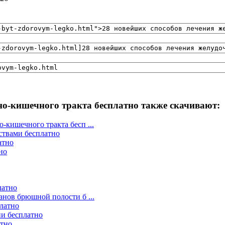
но-кишечного тракта бесплатно также скачивают:
-кишечного тракта бесп ...
ствами бесплатно
атно
но
латно
анов брюшной полости б ...
латно
ии бесплатно
атно