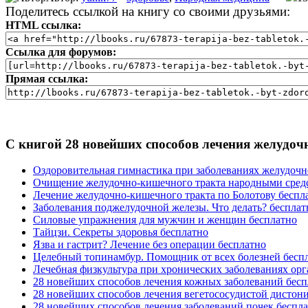
Поделитесь ссылкой на книгу со своими друзьями:
HTML ссылка:
Ссылка для форумов:
Прямая ссылка:
С книгой 28 новейших способов лечения желудоч
Оздоровительная гимнастика при заболеваниях желудочно
Очищение желудочно-кишечного тракта народными сред
Лечение желудочно-кишечного тракта по Болотову беспл
Заболевания поджелудочной железы. Что делать? бесплат
Силовые упражнения для мужчин и женщин бесплатно
Тайцзи. Секреты здоровья бесплатно
Язва и гастрит? Лечение без операции бесплатно
Целебный топинамбур. Помощник от всех болезней бесп
Лечебная физкультура при хронических заболеваниях орг
28 новейших способов лечения кожных заболеваний бесп
28 новейших способов лечения вегетососудистой дистон
28 новейших способов лечения заболеваний почек беспл