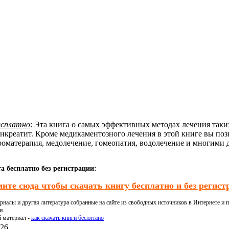
есплатно
: Эта книга о самых эффективных методах лечения так
панкреатит. Кроме медикаментозного лечения в этой книге вы п
ароматерапия, медолечение, гомеопатия, водолечение и многими 
а бесплатно без регистрации:
ите сюда чтобы скачать книгу бесплатно и без регист
налы и другая литература собранные на сайте из свободных источников в Интернете и п
и.
й материал -
как скачать книги бесплтано
26