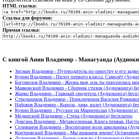
HTML ссылка:
Ссылка для форумов:
Прямая ссылка:
С книгой Анин Владимир - Манагуанда (Аудиокни
Зисман Владимир - Путеводитель по оркестру и его задвор
Кунин Владимир - Пилот первого класса. Самолёт (Аудио
Богомолов Владимир - Жизнь моя, иль ты приснилась мне..
Маяковский Владимир - Сборник стихов (Аудиокнига) бе
Жарко Владимир - Главный свидетель (Аудиокнига) бесп
Стрельников Владимир - Приключения Василия Ромашкина
Набоков Владимир - Король, дама, валет (Аудиокнига) бе
Кунин Владимир - Русские на Мариенплац (Аудиокнига) чи
Мединский Владимир - Стена (Аудиокнига) бесплатно
Довгань Владимир - Метавселенная. Книга первая. Настоя
Селиванов Владимир - Воспитание воли школьника (Ауд
Контровский Владимир - Мы вращаем землю! Остановивши
Дудинцев Владимир - Белые одежды (Аудиокнига) беспл