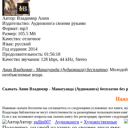
Автор:
Владимир Анин
Издательство:
Аудиокнига своими руками
Формат:
mp3
Размер:
105.5 Мб
Качество:
отличное
Язык:
русский
Год издания:
2014
Продолжительность:
01:56:18
Качество звучания:
128 kbps, 44 kHz, Stereo
Анин Владимир - Манагуанда (Аудиокнига) бесплатно
: Молодой
необъяснимые вещи.
Скачать Анин Владимир - Манагуанда (Аудиокнига) бесплатно без 
Нажм
Нажимая скачать бесплатно вы соглашаетесь со следующими условиями: все книги, жур
Владельцы библиотеки не несут ответственности за размещённые пользователями книг
Если у вас возникают вопросы как скачать книгу без регистрации, прочтите следующи
Автор:
pullin007
Аудиокниги
»
Художественные
Поделитесь ссылкой на книгу со своими друзьями: