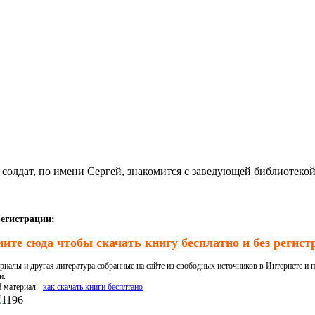
 солдат, по имени Сергей, знакомится с заведующей библиотекой
регистрации:
ите сюда чтобы скачать книгу бесплатно и без регист
налы и другая литература собранные на сайте из свободных источников в Интернете и п
и.
й материал -
как скачать книги бесплтано
1196