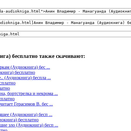
га) бесплатно также скачивают:
кам (Аудиокнига) бес ...
книга) бесплатно
 (Аудиокнига) беспла ...
сплатно
латно
, бортстрелка и некрома ...
сплатно
тает Герасимов В. бес ...
щее (Аудиокнига) бесп ...
иокнига) бесплатно
е зло (Аудиокнига) бесп ...
атно