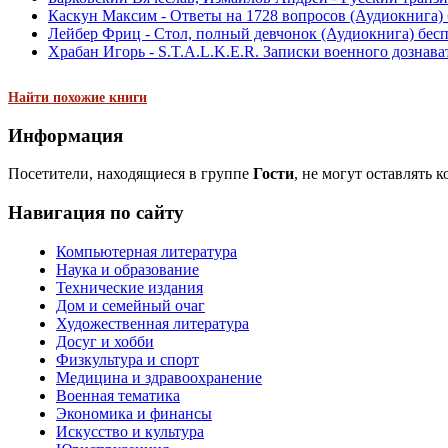
Каскун Максим - Ответы на 1728 вопросов (Аудиокнига)
Лейбер Фриц - Стол, полный девчонок (Аудиокнига) бес
Храбан Игорь - S.T.A.L.K.E.R. Записки военного дознават
Найти похожие книги
Информация
Посетители, находящиеся в группе
Гости
, не могут оставлять 
Навигация по сайту
Компьютерная литература
Наука и образование
Технические издания
Дом и семейный очаг
Художественная литература
Досуг и хобби
Физкультура и спорт
Медицина и здравоохранение
Военная тематика
Экономика и финансы
Искусство и культура