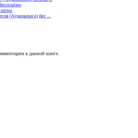
 бесплатно
платно
еля (Аудиокнига) бес ...
комментарии к данной книге.