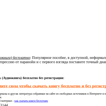
иокнига) бесплатно
: Популярное пособие, в доступной, неформа
епрессию от паранойи и с первого взгляда поставите точный ди
(Аудиокнига) бесплатно без регистрации:
ите сюда чтобы скачать книгу бесплатно и без регист
налы и другая литература собранные на сайте из свободных источников в Интернете и п
и.
й материал -
как скачать книги бесплтано
1144