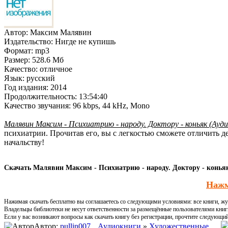
Автор:
Максим Малявин
Издательство:
Нигде не купишь
Формат:
mp3
Размер:
528.6 Мб
Качество:
отличное
Язык:
русский
Год издания:
2014
Продолжительность:
13:54:40
Качество звучания:
96 kbps, 44 kHz, Mono
Малявин Максим - Психиатрию - народу. Доктору - коньяк (Ауд
психиатрии. Прочитав его, вы с легкостью сможете отличить д
начальству!
Скачать Малявин Максим - Психиатрию - народу. Доктору - коньяк 
Нажм
Нажимая скачать бесплатно вы соглашаетесь со следующими условиями: все книги, жур
Владельцы библиотеки не несут ответственности за размещённые пользователями книг
Если у вас возникают вопросы как скачать книгу без регистрации, прочтите следующи
Автор:
pullin007
Аудиокниги
»
Художественные