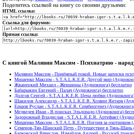
Поделитесь ссылкой на книгу со своими друзьями:
HTML ссылка:
Ссылка для форумов:
Прямая ссылка:
С книгой Малявин Максим - Психиатрию - народу
Малявин Максим - Приёмный покой. Новые записки психиа
Мишенко Максим - S.T.A.L.K.E.R. Другой мир (Аудиокни
Жванецкий Михаил - Женщины (Аудиокнига) бесплатно
Бабарыкин Евгений - Палач (Аудиокнига) бесплатно
Долгов Сергей - S.T.A.L.K.E.R. Цена любви (Аудиокнига
Шакилов Александр - S.T.A.L.K.E.R. Хозяин Янтаря (Ауд
Ершов Руслан - S.T.A.L.K.E.R. Симбиогенез (Аудиокнига
Медведев Иван - В поисках Эльдорадо (Аудиокнига) бес
Задорожный Владислав - S.T.A.L.K.E.R. Артефакт (Аудио
Мишенко Максим - S.T.A.L.K.E.R. Погоня за охотником 
Семенов-Тян-Шанский Петр - Путешествие в Тянь-Шань 
Барковский Вячеслав, Измайлов Андрей - Русский транзит