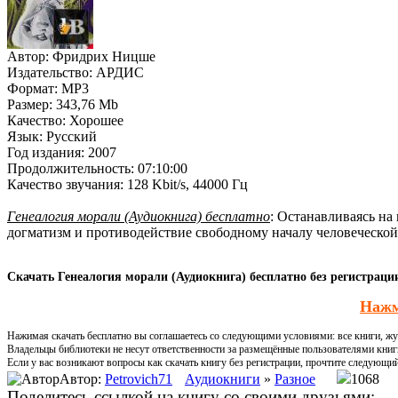
Автор:
Фридрих Ницше
Издательство:
АРДИС
Формат:
MP3
Размер:
343,76 Mb
Качество:
Хорошее
Язык:
Русский
Год издания:
2007
Продолжительность:
07:10:00
Качество звучания:
128 Kbit/s, 44000 Гц
Генеалогия морали (Аудиокнига) бесплатно
: Останавливаясь на
догматизм и противодействие свободному началу человеческо
Скачать Генеалогия морали (Аудиокнига) бесплатно без регистраци
Нажм
Нажимая скачать бесплатно вы соглашаетесь со следующими условиями: все книги, жур
Владельцы библиотеки не несут ответственности за размещённые пользователями книг
Если у вас возникают вопросы как скачать книгу без регистрации, прочтите следующи
Автор:
Petrovich71
Аудиокниги
»
Разное
1068
Поделитесь ссылкой на книгу со своими друзьями: