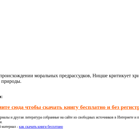
 происхождении моральных предрассудков, Ницше критикует хри
й природы.
и:
ите сюда чтобы скачать книгу бесплатно и без регист
налы и другая литература собранные на сайте из свободных источников в Интернете и п
и.
й материал -
как скачать книги бесплтано