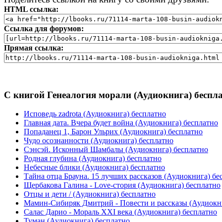
HTML ссылка:
Ссылка для форумов:
Прямая ссылка:
С книгой Генеалогия морали (Аудиокнига) беспл
Исповедь zadrota (Аудиокнига) бесплатно
Главная дата. Вчера будет война (Аудиокнига) бесплатно
Попаданец 1, Барон Ульрих (Аудиокнига) бесплатно
Чудо осознанности (Аудиокнига) бесплатно
Сэнсэй. Исконный Шамбалы (Аудиокнига) бесплатно
Родная глубина (Аудиокнига) бесплатно
Небесные блики (Аудиокнига) бесплатно
Тайна отца Брауна. 15 лучших рассказов (Аудиокнига) бе
Щербакова Галина - Love-стория (Аудиокнига) бесплатно
Отцы и дети / (Аудиокнига) бесплатно
Мамин-Сибиряк Дмитрий - Повести и рассказы (Аудиокн
Салас Дарио - Мораль XXI века (Аудиокнига) бесплатно
Туман (Аудиокнига) бесплатно