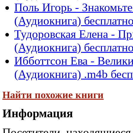
Поль Игорь - Знакомьт
(Аудиокнига) бесплатн
Тудоровская Елена - П
(Аудиокнига) бесплатн
Ибботтсон Ева - Велик
(Аудиокнига) .m4b бес
Найти похожие книги
Информация
Посетители, находящиеся