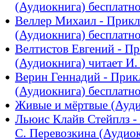
(Аудиокнига) бесплатн
Веллер Михаил - Прикл
(Аудиокнига) бесплатн
Велтистов Евгений - П
(Аудиокнига) читает И. 
Верин Геннадий - При
(Аудиокнига) бесплатн
Живые и мёртвые (Ауди
Льюис Клайв Стейплз -
С. Перевозкина (Аудиокн