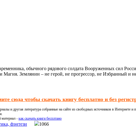
овременника, обычного рядового солдата Вооруженных сил Росс
и Магия. Землянин – не герой, не прогрессор, не Избранный и 
ите сюда чтобы скачать книгу бесплатно и без регист
налы и другая литература собранные на сайте из свободных источников в Интернете и п
и.
й материал -
как скачать книги бесплтано
ика, фэнтези
1066