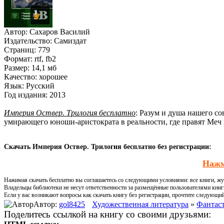
Автор:
Сахаров Василий
Издательство:
Самиздат
Страниц:
779
Формат:
rtf, fb2
Размер:
14,1 мб
Качество:
хорошее
Язык:
Русский
Год издания:
2013
Империя Оствер. Трилогия бесплатно
: Разум и душа нашего с
умирающего юноши-аристократа в реальности, где правят Меч 
Скачать Империя Оствер. Трилогия бесплатно без регистрации:
Нажм
Нажимая скачать бесплатно вы соглашаетесь со следующими условиями: все книги, жур
Владельцы библиотеки не несут ответственности за размещённые пользователями книг
Если у вас возникают вопросы как скачать книгу без регистрации, прочтите следующи
Автор:
gol8425
Художественная литература
»
Фантаст
Поделитесь ссылкой на книгу со своими друзьями: