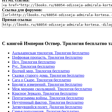
HTML ссылка:
Ссылка для форумов:
Прямая ссылка:
С книгой Империя Оствер. Трилогия бесплатно т
Аальхарнская трилогия. Трилогия бесплатно
Цифровая пропасть. Трилогия бесплатно
Нед. Трилогия бесплатно
Рус. Трилогия бесплатно
Волчий мир. Трилогия бесплатно
Сказки старого дома. Трилогия бесплатно
Сага о Скаре. Трилогия бесплатно
Бродяги измерений. Трилогия бесплатно
Меж мирами скользящий. Трилогия бесплатно
Красное Зеркало. Трилогия бесплатно
Пентаграмма войны. Трилогия бесплатно
Неучтенный фактор. Трилогия бесплатно
Затянувшийся полет. Дилогия бесплатно
Cемья попаданцев. Дилогия бесплатно