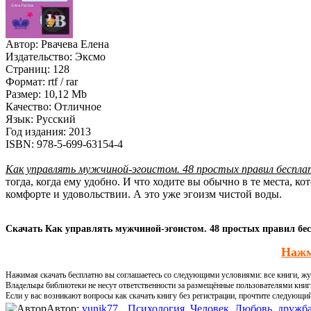
Автор:
Рвачева Елена
Издательство:
Эксмо
Страниц:
128
Формат:
rtf / rar
Размер:
10,12 Mb
Качество:
Отличное
Язык:
Русский
Год издания:
2013
ISBN:
978-5-699-63154-4
Как управлять мужчиной-эгоистом. 48 простых правил беспла
тогда, когда ему удобно. И что ходите вы обычно в те места, 
комфорте и удовольствии. А это уже эгоизм чистой воды.
Скачать Как управлять мужчиной-эгоистом. 48 простых правил бес
Нажм
Нажимая скачать бесплатно вы соглашаетесь со следующими условиями: все книги, жур
Владельцы библиотеки не несут ответственности за размещённые пользователями книг
Если у вас возникают вопросы как скачать книгу без регистрации, прочтите следующи
Автор:
yunik77
Психология
,
Человек
,
Любовь, дружба