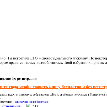
тно
: Ты встретила ЕГО – своего идеального мужчину. Но некотор
которые нравятся твоему возлюбленному. Твой избранник привык д
платно без регистрации:
ите сюда чтобы скачать книгу бесплатно и без регист
налы и другая литература собранные на сайте из свободных источников в Интернете и п
и.
й материал -
как скачать книги бесплтано
, отношения
1733