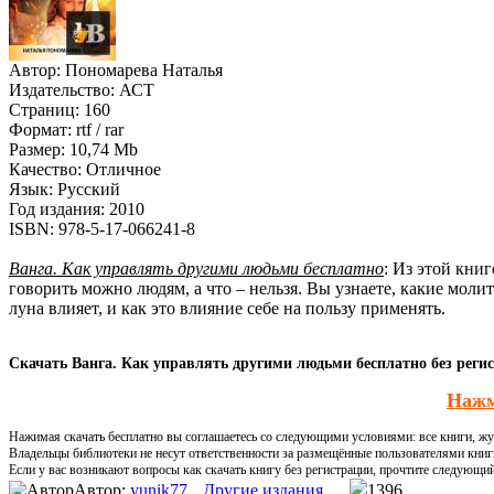
Автор:
Пономарева Наталья
Издательство:
АСТ
Страниц:
160
Формат:
rtf / rar
Размер:
10,74 Mb
Качество:
Отличное
Язык:
Русский
Год издания:
2010
ISBN:
978-5-17-066241-8
Ванга. Как управлять другими людьми бесплатно
: Из этой книг
говорить можно людям, а что – нельзя. Вы узнаете, какие моли
луна влияет, и как это влияние себе на пользу применять.
Скачать Ванга. Как управлять другими людьми бесплатно без реги
Нажм
Нажимая скачать бесплатно вы соглашаетесь со следующими условиями: все книги, жур
Владельцы библиотеки не несут ответственности за размещённые пользователями книг
Если у вас возникают вопросы как скачать книгу без регистрации, прочтите следующи
Автор:
yunik77
Другие издания
1396