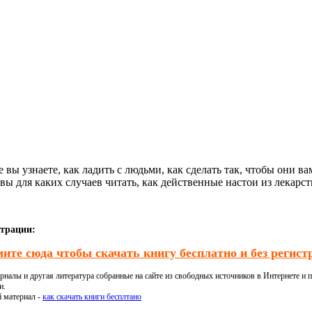
е вы узнаете, как ладить с людьми, как сделать так, чтобы они в
твы для каких случаев читать, как действенные настои из лекарс
страции:
ите сюда чтобы скачать книгу бесплатно и без регист
налы и другая литература собранные на сайте из свободных источников в Интернете и п
и.
й материал -
как скачать книги бесплтано