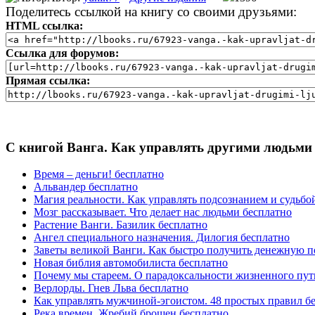
Поделитесь ссылкой на книгу со своими друзьями:
HTML ссылка:
Ссылка для форумов:
Прямая ссылка:
С книгой Ванга. Как управлять другими людьми 
Время – деньги! бесплатно
Альвандер бесплатно
Магия реальности. Как управлять подсознанием и судьбо
Мозг рассказывает. Что делает нас людьми бесплатно
Растение Ванги. Базилик бесплатно
Ангел специального назначения. Дилогия бесплатно
Заветы великой Ванги. Как быстро получить денежную 
Новая библия автомобилиста бесплатно
Почему мы стареем. О парадоксальности жизненного пут
Верлорды. Гнев Льва бесплатно
Как управлять мужчиной-эгоистом. 48 простых правил б
Река времен. Жребий брошен бесплатно