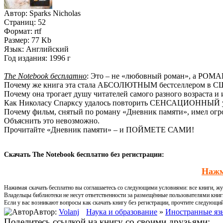
Автор:
Sparks Nicholas
Страниц:
52
Формат:
rtf
Размер:
77 Kb
Язык:
Английский
Год издания:
1996 г
The Notebook бесплатно
: Это – не «любовный роман», а РО
Почему же книга эта стала АБСОЛЮТНЫМ бестселлером в 
Почему она трогает душу читателей самого разного возраста и
Как Николасу Спарксу удалось повторить СЕНСАЦИОННЫЙ ус
Почему фильм, снятый по роману «Дневник памяти», имел огр
Объяснить это невозможно.
Прочитайте «Дневник памяти» – и ПОЙМЕТЕ САМИ!
Скачать The Notebook бесплатно без регистрации:
Нажм
Нажимая скачать бесплатно вы соглашаетесь со следующими условиями: все книги, жур
Владельцы библиотеки не несут ответственности за размещённые пользователями книг
Если у вас возникают вопросы как скачать книгу без регистрации, прочтите следующи
Автор:
Volanj
Наука и образование
»
Иностранные яз
Поделитесь ссылкой на книгу со своими друзьями: