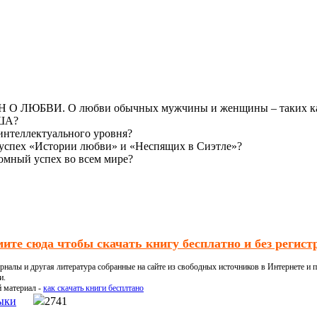
МАН О ЛЮБВИ. О любви обычных мужчины и женщины – таких 
США?
 интеллектуального уровня?
пех «Истории любви» и «Неспящих в Сиэтле»?
омный успех во всем мире?
ите сюда чтобы скачать книгу бесплатно и без регист
налы и другая литература собранные на сайте из свободных источников в Интернете и п
и.
й материал -
как скачать книги бесплтано
ыки
2741