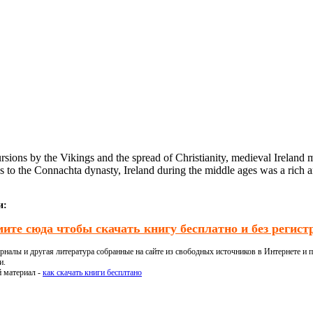
rsions by the Vikings and the spread of Christianity, medieval Ireland ma
ns to the Connachta dynasty, Ireland during the middle ages was a rich a
и:
ите сюда чтобы скачать книгу бесплатно и без регист
налы и другая литература собранные на сайте из свободных источников в Интернете и п
и.
й материал -
как скачать книги бесплтано