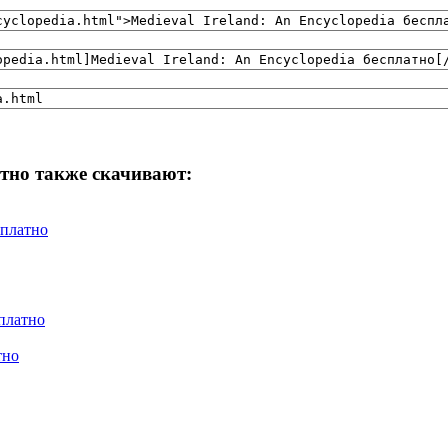
атно также скачивают:
есплатно
сплатно
тно