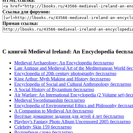
HTML ссылка:
Ссылка для форумов:
Прямая ссылка:
С книгой Medieval Ireland: An Encyclopedia беспл
Medieval Archaeology: An Encyclopedia бесплатно
Late Antique and Medieval Art of the Mediterranean World б
Encyclopedia of 20th century photography бесплатно
King Arthur: Myth Making and History бесплатно
Encyclopedia of Social and Cultural Anthropology бесплатно
A Social History of Byzantium бесплатно
Air Warfare: An International Encyclopedia (2 Volume set) бе
Medieval Swordsmanship бесплатно
Encyclopedia of Environmental Ethics and Philosophy беспла
A Companion to Medieval Art бесплатно
Весёлые домашние задания для детей 4 лет бесплатно
Playboy's Fantasy Photo Album Uncensored 2005 бесплатно
Celebrity Skin 159 бесплатно
Волшебные слова бесплатно