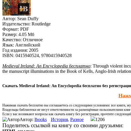
Автор:
Sean Duffy
Издательство:
Routledge
Формат:
PDF
Размер:
4.05 Мб
Качество:
Отличное
Язык:
Английский
Год издания:
2005
ISBN:
0415940524, 9780415940528
Medieval Ireland: An Encyclopedia бесплатно
: Through violent incu
the manuscript illuminations in the Book of Kells, Anglo-Irish relatio
Скачать Medieval Ireland: An Encyclopedia бесплатно без регистраци
Нажм
Нажимая скачать бесплатно вы соглашаетесь со следующими условиями: все книги, жур
Владельцы библиотеки не несут ответственности за размещённые пользователями книг
Если у вас возникают вопросы как скачать книгу без регистрации, прочтите следующи
Автор:
lbooks
История
,
Разное
1206
Поделитесь ссылкой на книгу со своими друзьями: