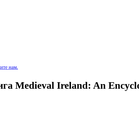
ите нам.
ига Medieval Ireland: An Encycl