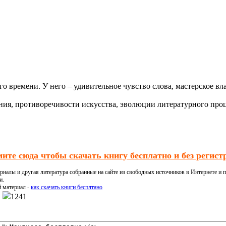
о времени. У него – удивительное чувство слова, мастерское в
дания, противоречивости искусства, эволюции литературного п
ите сюда чтобы скачать книгу бесплатно и без регист
налы и другая литература собранные на сайте из свободных источников в Интернете и п
и.
й материал -
как скачать книги бесплтано
1241