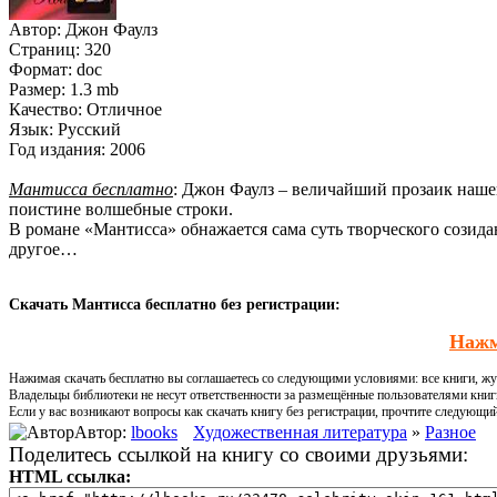
Автор:
Джон Фаулз
Страниц:
320
Формат:
doc
Размер:
1.3 mb
Качество:
Отличное
Язык:
Русский
Год издания:
2006
Мантисса бесплатно
: Джон Фаулз – величайший прозаик нашег
поистине волшебные строки.
В романе «Мантисса» обнажается сама суть творческого сози
другое…
Скачать Мантисса бесплатно без регистрации:
Нажм
Нажимая скачать бесплатно вы соглашаетесь со следующими условиями: все книги, жур
Владельцы библиотеки не несут ответственности за размещённые пользователями книг
Если у вас возникают вопросы как скачать книгу без регистрации, прочтите следующи
Автор:
lbooks
Художественная литература
»
Разное
Поделитесь ссылкой на книгу со своими друзьями:
HTML ссылка: