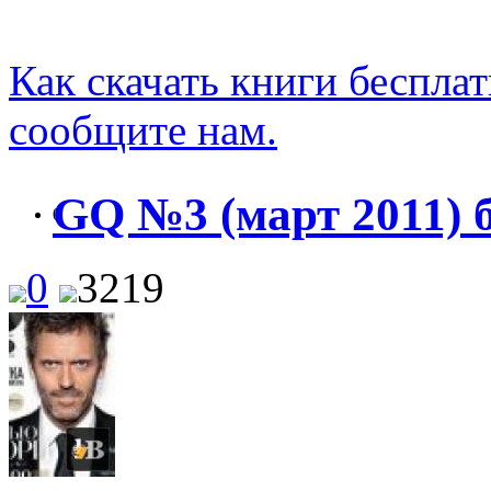
Как скачать книги беспла
сообщите нам.
GQ №3 (март 2011) 
0
0
3219