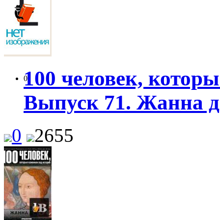
100 человек, которы
0
Выпуск 71. Жанна д
0
2655