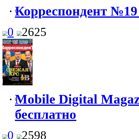
Корреспондент №19 
0
0
2625
Mobile Digital Maga
0
бесплатно
0
2598