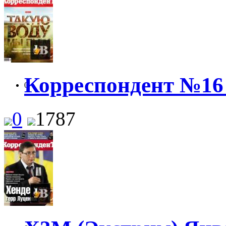
Корреспондент №16 
0
0
1787