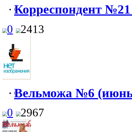
Корреспондент №21 
0
0
2413
Вельможа №6 (июнь)
0
0
2967