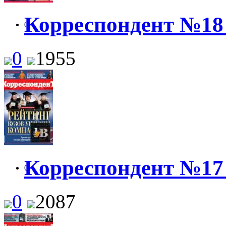
Корреспондент №18 
0
0
1955
Корреспондент №17 
0
0
2087