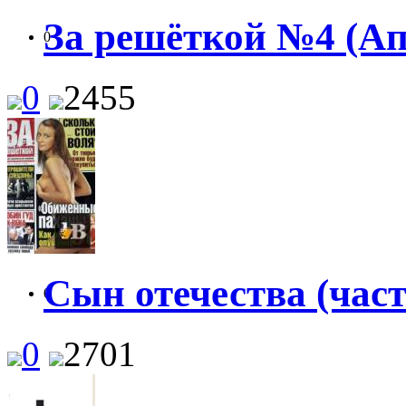
За решёткой №4 (Ап
0
0
2455
Сын отечества (часть
0
0
2701