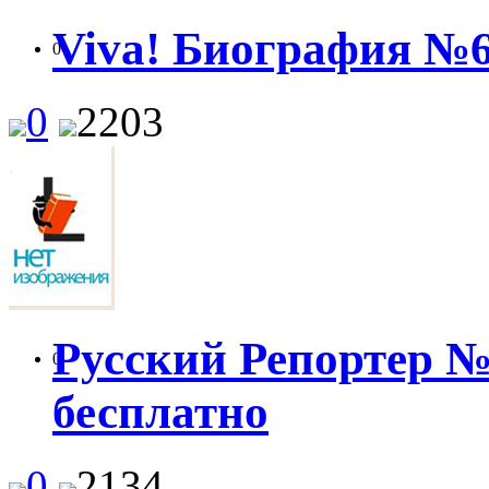
Viva! Биография №6
0
0
2203
Русский Репортер №2
0
бесплатно
0
2134