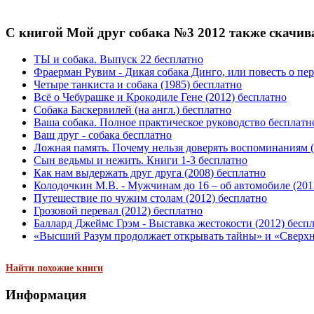
С книгой Мой друг собака №3 2012 также скачив
ТЫ и собака. Выпуск 22 бесплатно
Фраерман Рувим - Дикая собака Динго, или повесть о пер
Четыре танкиста и собака (1985) бесплатно
Всё о Чебурашке и Крокодиле Гене (2012) бесплатно
Собака Баскервилей (на англ.) бесплатно
Ваша собака. Полное практическое руководство бесплатн
Ваш друг - собака бесплатно
Ложная память. Почему нельзя доверять воспоминаниям (
Сын ведьмы и нежить. Книги 1-3 бесплатно
Как нам выдержать друг друга (2008) бесплатно
Колодочкин М.В. - Мужчинам до 16 – об автомобиле (201
Путешествие по чужим столам (2012) бесплатно
Грозовой перевал (2012) бесплатно
Баллард Джеймс Грэм - Выставка жестокости (2012) бесп
«Высший Разум продолжает открывать тайны» и «Сверхно
Найти похожие книги
Информация