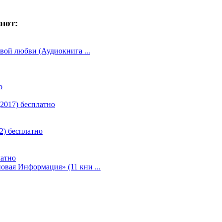
ают:
вой любви (Аудиокнига ...
о
2017) бесплатно
2) бесплатно
латно
вая Информация» (11 кни ...