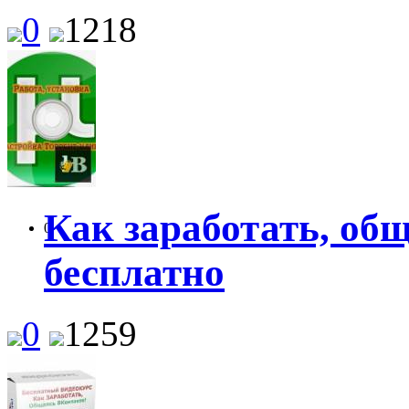
0
1218
Как заработать, об
0
бесплатно
0
1259