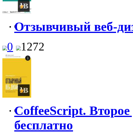
Отзывчивый веб-ди
0
0
1272
CoffeeScript. Второе
0
бесплатно