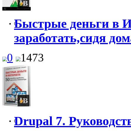
Быстрые деньги в И
0
заработать,сидя до
0
1473
Drupal 7. Руководст
0