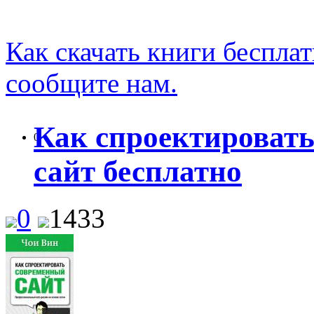
Как скачать книги беспла
сообщите нам.
Как спроектироват
0
сайт бесплатно
0
1433