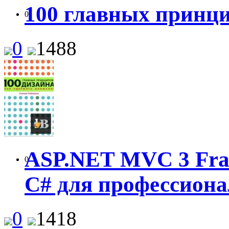
100 главных принци
0
0
1488
ASP.NET MVC 3 Fra
0
C# для профессиона
0
1418