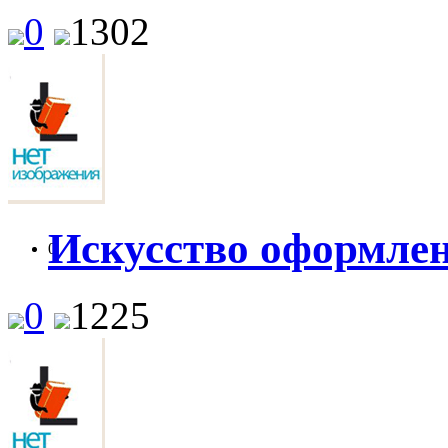
0
1302
Искусство оформлен
0
0
1225