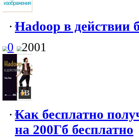
Hadoop в действии 
0
0
2001
Как бесплатно пол
0
на 200Гб бесплатно