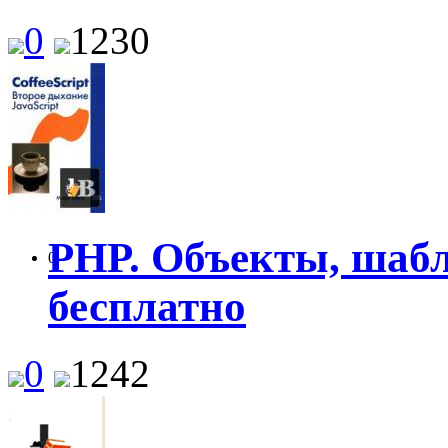
0
1230
PHP. Объекты, шабл
0
бесплатно
0
1242