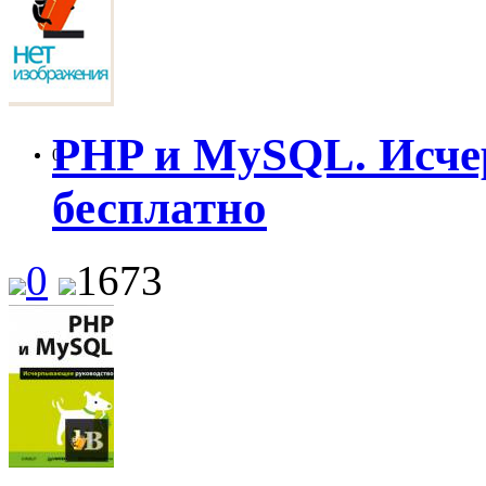
PHP и MySQL. Исче
0
бесплатно
0
1673