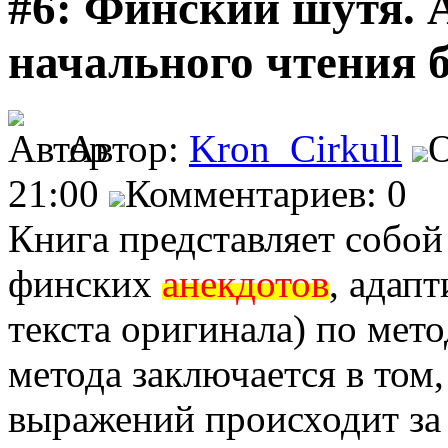
#6: Финский шутя. 
начального чтения 
Автор:
Kron_Cirkull
О
21:00
Комментариев: 0
Книга представляет собо
финских
анекдотов
, адап
текста оригинала) по мет
метода заключается в том,
выражений происходит за 