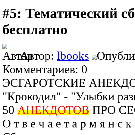
#5: Тематический с
бесплатно
Автор:
lbooks
Опублик
Комментариев: 0
ЭСГАРОТСКИЕ АНЕКДОТЫ
"Крокодил" - "Улыбки ра
50
АНЕКДОТОВ
ПРО СЕ
О т в е ч а е т а р м я н с к