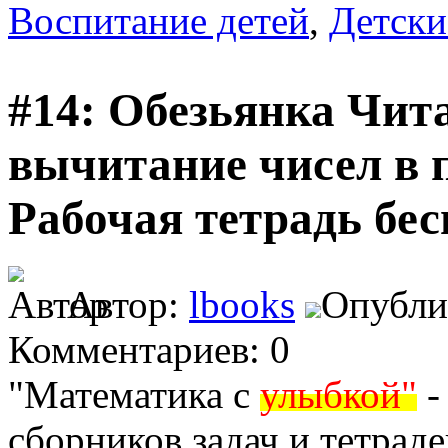
Воспитание детей
,
Детски
#14: Обезьянка Чит
вычитание чисел в п
Рабочая тетрадь бе
Автор:
lbooks
Опублик
Комментариев: 0
"Математика с
улыбкой"
-
сборников задач и тетрад