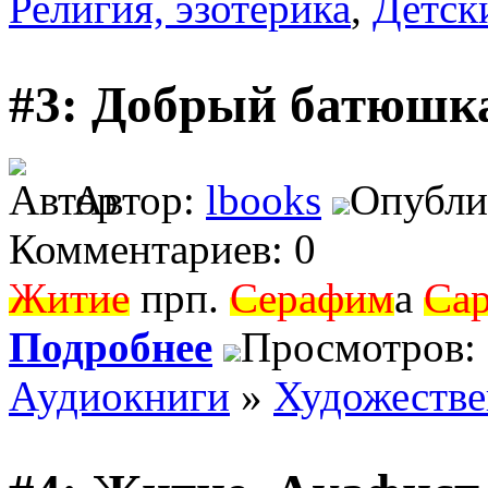
Религия, эзотерика
,
Детск
#3: Добрый батюшк
Автор:
lbooks
Опублик
Комментариев: 0
Житие
прп.
Серафим
а
Сар
Подробнее
Просмотров:
Аудиокниги
»
Художеств