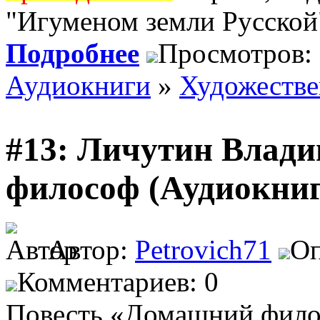
"Игуменом земли Русской"
Подробнее
Просмотров:
Аудиокниги
»
Художеств
#13: Личутин Влад
философ (Аудиокниг
Автор:
Petrovich71
Оп
Комментариев: 0
Повесть «Домашний фило