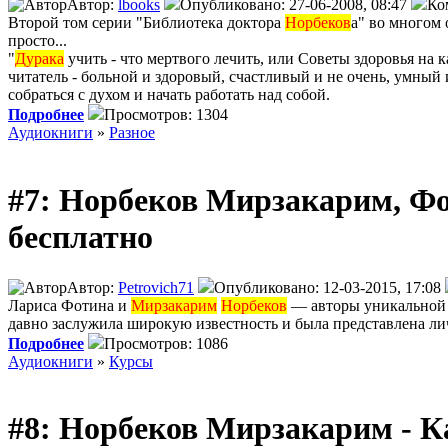
Автор:
lbooks
Опубликовано: 27-06-2008, 08:47
Ко
Второй том серии "Библиотека доктора
Норбеков
а" во многом 
просто...
"
Дурака
учить - что мертвого лечить, или Советы здоровья на
читатель - больной и здоровый, счастливый и не очень, умный 
собраться с духом и начать работать над собой.
Подробнее
Просмотров: 1304
Аудиокниги
»
Разное
#7: Норбеков Мирзакарим, Фот
бесплатно
Автор:
Petrovich71
Опубликовано: 12-03-2015, 17:08
Лариса Фотина и
Мирзакарим
Норбеков
— авторы уникальной 
давно заслужила широкую известность и была представлена ли
Подробнее
Просмотров: 1086
Аудиокниги
»
Курсы
#8: Норбеков Мирзакарим - К