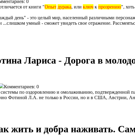
мментариев: 0
отличается от книги "
Опыт
дурака
, или
ключ
к
прозрению
", хот
 каждый день" - это целый мир, населенный различными персонаж
и ...слишком умный - сможет увидеть свое отражение. Рассмеяться
ина Лариса - Дорога в молодо
Комментариев: 0
системы по оздоровлению и омолаживанию, подтвержденной пат
чно Фотиной Л.А. не только в России, но и в США, Австрии, Ан
ак жить и добра наживать. Сам