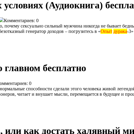
 условиях (Аудиокнига) беспл
Комментариев: 0
но, почему сексуально сильный мужчина никогда не бывает бедны
 безотказный генератор доходов – погрузитесь в «
Опыт
дурака
-3
о главном бесплатно
омментариев: 0
анормальные способности сделали этого человека живой легендо
неров, читает и внушает мысли, перемещается в будущее и прош
ь, или как достать халявный 