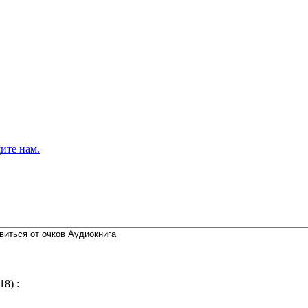
ите нам.
8) :