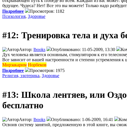
открывающей путь к Победе во всем. Каждый из вас может: фор
будущее. Чудеса? Нет! Все это вы можете! Только надо разбуди
Подробнее
Просмотров: 1182
Психология
,
Здоровье
#12: Тренировка тела и духа 
Автор:
lbooks
Опубликовано: 11-05-2009, 13:30
Ко
Дух человека является основным, стимулятором к его телесному
Все зависит от вашей настроенности и степени устремления к це
Мирзакарим
Норбеков
Подробнее
Просмотров: 1975
Религия, эзотерика
,
Здоровье
#13: Школа лентяев, или Озд
бесплатно
Автор:
lbooks
Опубликовано: 1-06-2009, 16:41
Ком
Освоив систему занятий, предложенную в этой книге, вы смож