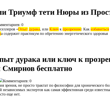
или Триумф тети Нюры из Прос
мментариев: 0
селлеров «
Опыт
дурака
, или
Ключ
к
прозрению
: Как
избавиться
в
а содержит практикум по обретению энергетического здоровья
пыт дурака или ключ к прозре
й Смирнов бесплатно
Комментариев: 0
 зрения, не просто трактат по философии для хронического боль
 независимых экспертов как самая эффективная среди известны
сто еще нет.