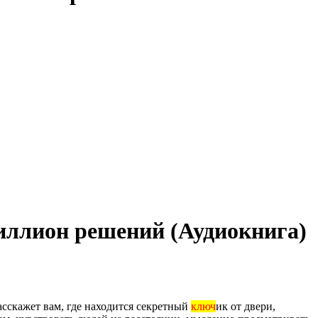
миллион решений (Аудиокнига)
сскажет вам, где находится секретный
ключ
ик от двери,