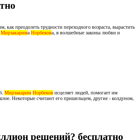
атно
м, как преодолеть трудности переходного возраста, вырастить
»
Мирзакарим
а
Норбеков
а, в волшебные законы любви и
й.
Мирзакарим
Норбеков
исцеляет людей, помогает им
лое. Некоторые считают его пришельцем, другие - колдуном,
миллион решений? бесплатно