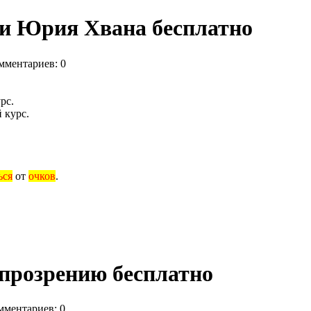
 и Юрия Хвана бесплатно
мментариев: 0
рс.
 курс.
ься
от
очков
.
 прозрению бесплатно
мментариев: 0