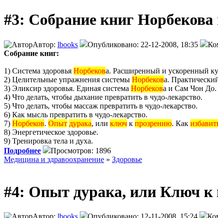
#3: Собрание книг Норбекова
Автор:
lbooks
Опубликовано: 22-12-2008, 18:35
Ко
Собрание книг:
1) Система здоровья
Норбеков
а. Расширенный и ускоренный ку
2) Целительные упражнения системы
Норбеков
а. Практический
3) Эликсир здоровья. Единая система
Норбеков
а и Сам Чон До.
4) Что делать, чтобы дыхание превратить в чудо-лекарство.
5) Что делать, чтобы массаж превратить в чудо-лекарство.
6) Как мысль превратить в чудо-лекарство.
7)
Норбеков
.
Опыт
дурака
, или
ключ
к
прозрению
. Как
избавит
8) Энергетическое здоровье.
9) Тренировка тела и духа.
Подробнее
Просмотров: 1896
Медицина и здравоохранение
»
Здоровье
#4: Опыт дурака, или Ключ к
Автор:
lbooks
Опубликовано: 12-11-2008, 15:24
Ко