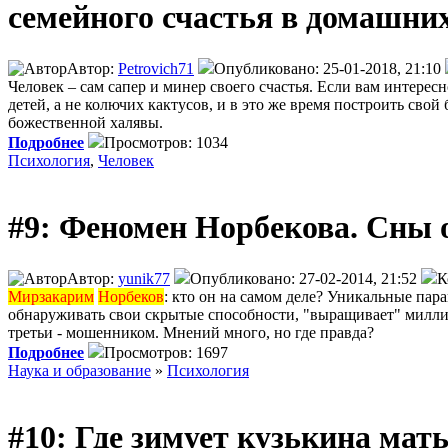
семейного счастья в домашних
Автор:
Petrovich71
Опубликовано: 25-01-2018, 21:10
Человек – сам сапер и минер своего счастья. Если вам интерес
детей, а не колючих кактусов, и в это же время построить свой
божественной халявы.
Подробнее
Просмотров: 1034
Психология
,
Человек
#9: Феномен Норбекова. Сны 
Автор:
yunik77
Опубликовано: 27-02-2014, 21:52
К
Мирзакарим
Норбеков
: кто он на самом деле? Уникальные пар
обнаруживать свои скрытые способности, "выращивает" миллио
третьи - мошенником. Мнений много, но где правда?
Подробнее
Просмотров: 1697
Наука и образование
»
Психология
#10: Где зимует кузькина мат