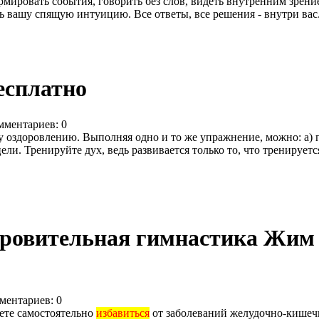
мировать события, говорить без слов, видеть внутренним зрени
ть вашу спящую интуицию. Все ответы, все решения - внутри вас
бесплатно
мментариев: 0
 оздоровлению. Выполняя одно и то же упражнение, можно: а) пол
ли. Тренируйте дух, ведь развивается только то, что тренируется
оровительная гимнастика Жим
ментариев: 0
ете самостоятельно
избавиться
от заболеваний желудочно-кишечн