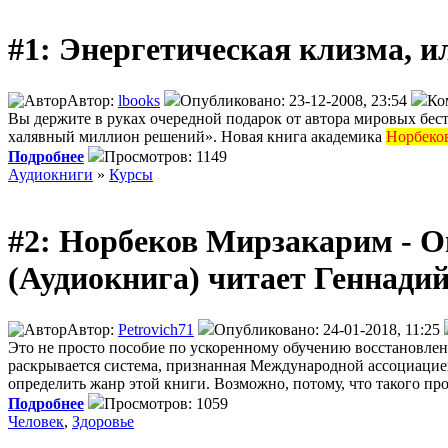
#1: Энергетическая клизма, 
Автор:
lbooks
Опубликовано: 23-12-2008, 23:54
Ко
Вы держите в руках очередной подарок от автора мировых бест
халявный миллион решений». Новая книга академика
Норбеко
Подробнее
Просмотров: 1149
Аудиокниги
»
Курсы
#2: Норбеков Мирзакарим - О
(Аудиокнига) читает Геннади
Автор:
Petrovich71
Опубликовано: 24-01-2018, 11:25
Это не просто пособие по ускоренному обучению восстановления
раскрывается система, признанная Международной ассоциацией
определить жанр этой книги. Возможно, потому, что такого про
Подробнее
Просмотров: 1059
Человек
,
Здоровье