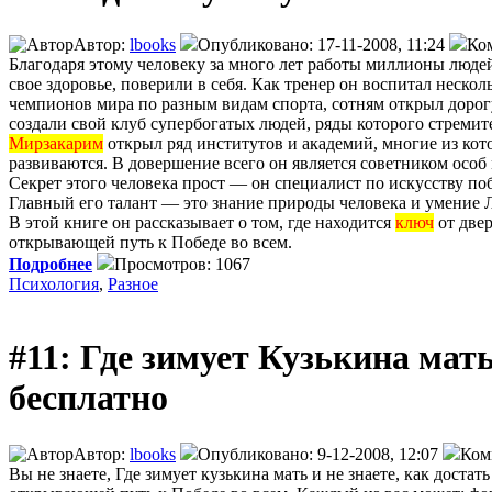
Автор:
lbooks
Опубликовано: 17-11-2008, 11:24
Ко
Благодаря этому человеку за много лет работы миллионы люде
свое здоровье, поверили в себя. Как тренер он воспитал нескол
чемпионов мира по разным видам спорта, сотням открыл дорогу
создали свой клуб супербогатых людей, ряды которого стреми
Мирзакарим
открыл ряд институтов и академий, многие из ко
развиваются. В довершение всего он является советником особ
Секрет этого человека прост — он специалист по искусству по
Главный его талант — это знание природы человека и умение 
В этой книге он рассказывает о том, где находится
ключ
от двер
открывающей путь к Победе во всем.
Подробнее
Просмотров: 1067
Психология
,
Разное
#11: Где зимует Кузькина мат
бесплатно
Автор:
lbooks
Опубликовано: 9-12-2008, 12:07
Ком
Вы не знаете, Где зимует кузькина мать и не знаете, как дос