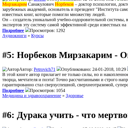
Мирзакарим
Санакулович
Норбеков
– доктор психологии, докт
зарубежных академий, основатель и президент "Института само
известных книг, которые помогли множеству людей.
Он – создатель уникальной учебно-оздоровительной системы
экспертов эту систему самой эффективной среди известных на
Подробнее
Просмотров: 1292
Аудиокниги
»
Курсы
#5: Норбеков Мирзакарим - О
Автор:
Petrovich71
Опубликовано: 24-01-2018, 10:29
В этой книге автор прилагает не только силы, но и накопленное
творца, мечтателя и поэта! Точно рассчитанными и строго н
гарантированно стал сверхуспешной, сверхнеотразимой, супер
Подробнее
Просмотров: 1054
Медицина и здравоохранение
»
Здоровье
#6: Дурака учить - что мертв