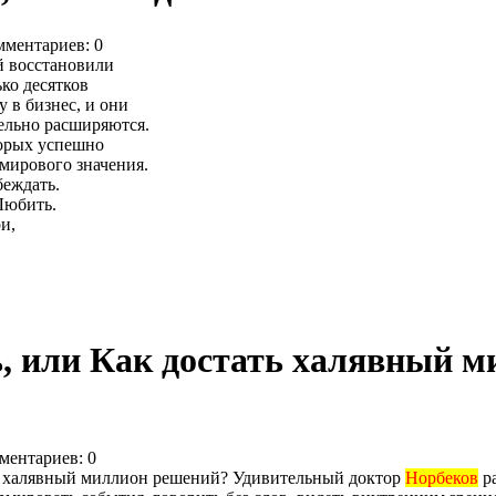
мментариев: 0
й восстановили
ько десятков
 в бизнес, и они
тельно расширяются.
торых успешно
 мирового значения.
беждать.
Любить.
и,
ь, или Как достать халявный 
ментариев: 0
тать халявный миллион решений? Удивительный доктор
Норбеков
ра