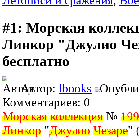
Летописи и сражения
,
Вое
#1: Морская коллекц
Линкор "Джулио Чез
бесплатно
Автор:
lbooks
Опублик
Комментариев: 0
Морская
коллекция
№
199
Линкор
"
Джулио
Чезаре
" 