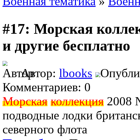
Военная тематика
»
Военн
#17: Морская колле
и другие бесплатно
Автор:
lbooks
Опублик
Комментариев: 0
Морская
коллекция
2008 №
подводные лодки британск
северного флота