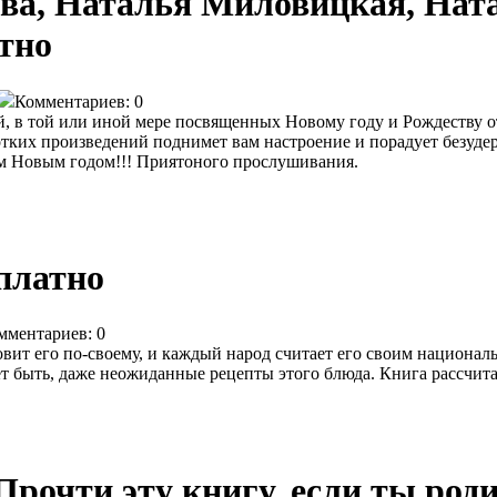
ова, Наталья Миловицкая, Ната
тно
Комментариев: 0
 в той или иной мере посвященных Новому году и Рождеству от
ротких произведений поднимет вам настроение и порадует безуд
им Новым годом!!! Приятоного прослушивания.
платно
мментариев: 0
вит его по-своему, и каждый народ считает его своим национа
т быть, даже неожиданные рецепты этого блюда. Книга рассчита
Прочти эту книгу, если ты родил