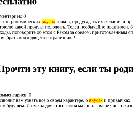
есплатно
ментариев: 0
 о гастрономических
вкусах
знаков, предугадать их желания и п
астрюлю какой продукт положить. Телец необычайно практичен, б
 доходы, поговорите об этом с Раком за обедом, приготовленным 
 выбрать подходящего сотрапезника!
рочти эту книгу, если ты родилс
омментариев: 0
озволит вам узнать все о своем характере, о
вкусах
и привычках, 
шем будущем. И нужна для этого самая малость – ваше число жизн