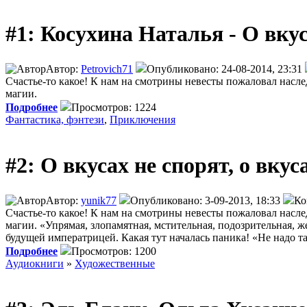
#1: Косухина Наталья - О вкус
Автор:
Petrovich71
Опубликовано: 24-08-2014, 23:31
Счастье-то какое! К нам на смотрины невесты пожаловал насл
магии.
Подробнее
Просмотров: 1224
Фантастика, фэнтези
,
Приключения
#2: О вкусах не спорят, о вку
Автор:
yunik77
Опубликовано: 3-09-2013, 18:33
Ко
Счастье-то какое! К нам на смотрины невесты пожаловал насл
магии. «Упрямая, злопамятная, мстительная, подозрительная, ж
будущей императрицей. Какая тут началась паника! «Не надо та
Подробнее
Просмотров: 1200
Аудиокниги
»
Художественные