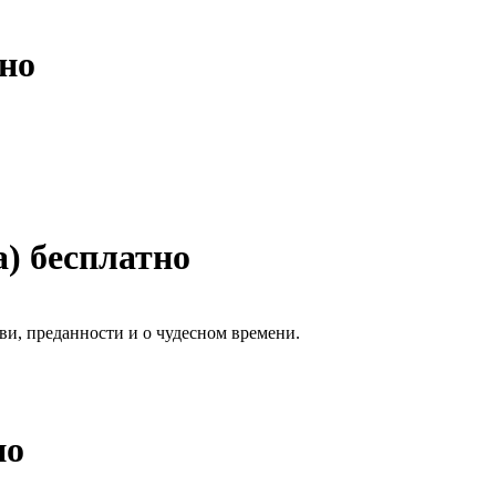
тно
) бесплатно
и, преданности и о чудесном времени.
но