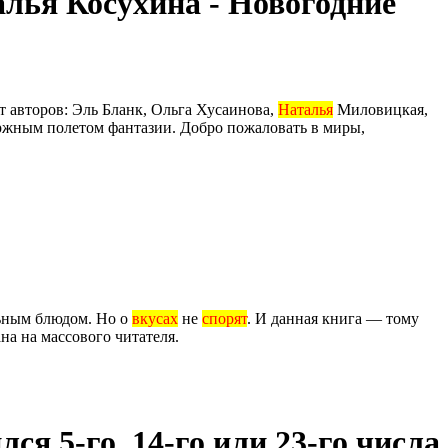
лья Косухина - Новогодние
 авторов: Эль Бланк, Ольга Хусаинова,
Наталья
Миловицкая,
ержным полетом фантазии. Добро пожаловать в миры,
льным блюдом. Но о
вкусах
не
спорят
. И данная книга — тому
на на массового читателя.
ся 5-го, 14-го или 23-го числа