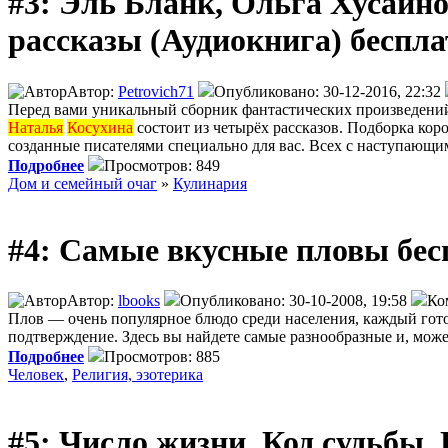
#3: Эль Бланк, Ольга Хусаин
рассказы (Аудиокнига) беспла
Автор:
Petrovich71
Опубликовано: 30-12-2016, 22:32
Перед вами уникальный сборник фантастических произведений,
Наталья
Косухина
состоит из четырёх рассказов. Подборка ко
созданные писателями специально для вас. Всех с наступающ
Подробнее
Просмотров: 849
Дом и семейный очаг
»
Кулинария
#4: Самые вкусные пловы бес
Автор:
lbooks
Опубликовано: 30-10-2008, 19:58
Ко
Плов — очень популярное блюдо среди населения, каждый гото
подтверждение. Здесь вы найдете самые разнообразные и, може
Подробнее
Просмотров: 885
Человек
,
Религия, эзотерика
#5: Число жизни. Код судьбы. 