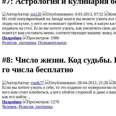
#7: Астрология и кулинария б
Автор:
sss120
Опубликовано: 4-01-2013, 07:52
Ком
Из этой популярнейшей на Западе книги вы можете узнать все
лидер на кухне, у него не возникает проблем с тем, в какую к
подавать на стол. Если вы хотите узнать, как увеличить свои
помогут вам составить меню, соответствующее вашему знаку, и
Подробнее
Просмотров: 1086
Религия, эзотерика
,
Познавательное
#8: Число жизни. Код судьбы. П
го числа бесплатно
Автор:
yunik77
Опубликовано: 28-04-2012, 21:28
К
Если вы хотите узнать о себе, то это издание по нумерологии п
кого вам стоит влюбиться, а кого обойти стороной и даже о ва
как его найти…
Подробнее
Просмотров: 1270
Человек
,
Религия, эзотерика