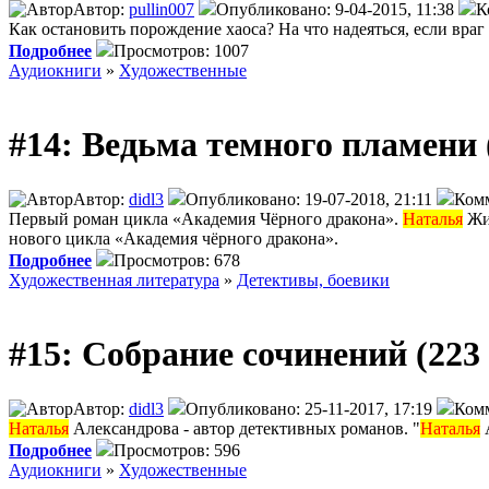
Автор:
pullin007
Опубликовано: 9-04-2015, 11:38
К
Как остановить порождение хаоса? На что надеяться, если враг
Подробнее
Просмотров: 1007
Аудиокниги
»
Художественные
#14: Ведьма темного пламени 
Автор:
didl3
Опубликовано: 19-07-2018, 21:11
Комм
Первый роман цикла «Академия Чёрного дракона».
Наталья
Жил
нового цикла «Академия чёрного дракона».
Подробнее
Просмотров: 678
Художественная литература
»
Детективы, боевики
#15: Собрание сочинений (223 
Автор:
didl3
Опубликовано: 25-11-2017, 17:19
Комм
Наталья
Александрова - автор детективных романов. "
Наталья
А
Подробнее
Просмотров: 596
Аудиокниги
»
Художественные