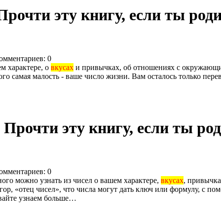
рочти эту книгу, если ты родил
омментариев: 0
ем характере, о
вкусах
и привычках, об отношениях с окружающими
о самая малость - ваше число жизни. Вам осталось только переве
Прочти эту книгу, если ты роди
омментариев: 0
ного можно узнать из чисел о вашем характере,
вкусах
, привычка
гор, «отец чисел», что числа могут дать ключ или формулу, с п
авайте узнаем больше…