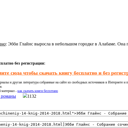
тно
: Эбби Глайнс выросла в небольшом городке в Алабаме. Она п
сплатно без регистрации:
ите сюда чтобы скачать книгу бесплатно и без регист
налы и другая литература собранные на сайте из свободных источников в Интернете и п
и.
й материал -
как скачать книги бесплтано
 романы
1132