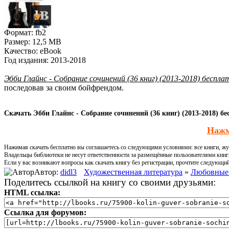
Формат:
fb2
Размер:
12,5 MB
Качество:
eBook
Год издания:
2013-2018
Эбби Глайнс - Собрание сочинений (36 книг) (2013-2018) беспла
последовав за своим бойфрендом.
Скачать Эбби Глайнс - Собрание сочинений (36 книг) (2013-2018) бе
Нажм
Нажимая скачать бесплатно вы соглашаетесь со следующими условиями: все книги, жур
Владельцы библиотеки не несут ответственности за размещённые пользователями книг
Если у вас возникают вопросы как скачать книгу без регистрации, прочтите следующи
Автор:
didl3
Художественная литература
»
Любовные
Поделитесь ссылкой на книгу со своими друзьями:
HTML ссылка:
Ссылка для форумов: