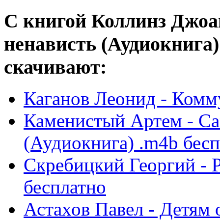
С книгой Коллинз Джоан
ненависть (Аудиокнига)
скачивают:
Каганов Леонид - Комм
Каменистый Артем - С
(Аудиокнига) .m4b бес
Скребицкий Георгий - Р
бесплатно
Астахов Павел - Детям 