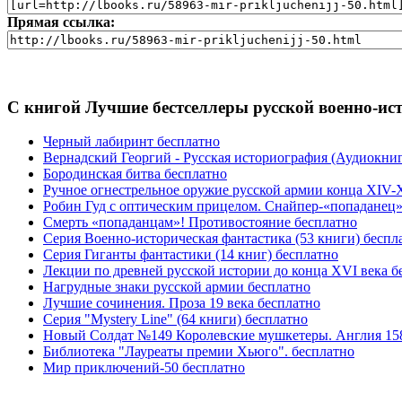
Прямая ссылка:
С книгой Лучшие бестселлеры русской военно-ист
Черный лабиринт бесплатно
Вернадский Георгий - Русская историография (Аудиокниг
Бородинская битва бесплатно
Ручное огнестрельное оружие русской армии конца XIV-XV
Робин Гуд с оптическим прицелом. Снайпер-«попаданец»
Смерть «попаданцам»! Противостояние бесплатно
Серия Военно-историческая фантастика (53 книги) беспл
Серия Гиганты фантастики (14 книг) бесплатно
Лекции по древней русской истории до конца XVI века б
Нагрудные знаки русской армии бесплатно
Лучшие сочинения. Проза 19 века бесплатно
Серия "Mystery Line" (64 книги) бесплатно
Новый Солдат №149 Королевские мушкетеры. Англия 158
Библиотека "Лауреаты премии Хьюго". бесплатно
Мир приключений-50 бесплатно