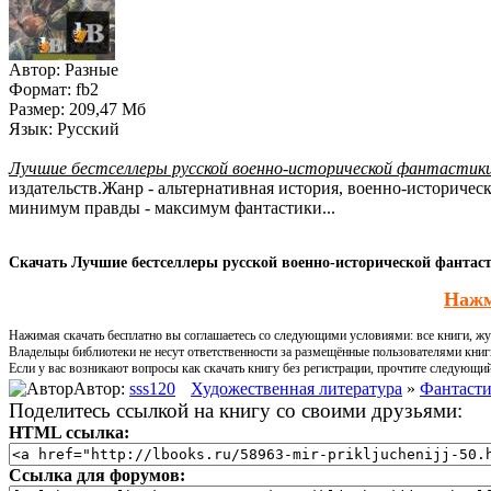
Автор:
Разные
Формат:
fb2
Размер:
209,47 Мб
Язык:
Русский
Лучшие бестселлеры русской военно-исторической фантастики 
издательств.Жанр - альтернативная история, военно-историче
минимум правды - максимум фантастики...
Скачать Лучшие бестселлеры русской военно-исторической фантасти
Нажм
Нажимая скачать бесплатно вы соглашаетесь со следующими условиями: все книги, жур
Владельцы библиотеки не несут ответственности за размещённые пользователями книг
Если у вас возникают вопросы как скачать книгу без регистрации, прочтите следующи
Автор:
sss120
Художественная литература
»
Фантасти
Поделитесь ссылкой на книгу со своими друзьями:
HTML ссылка:
Ссылка для форумов: