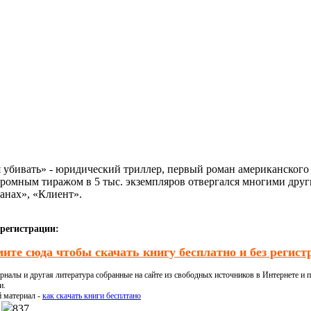
я убивать» - юридический триллер, первый роман американского 
ромным тиражом в 5 тыс. экземпляров отвергался многими други
анах», «Клиент».
 регистрации:
ите сюда чтобы скачать книгу бесплатно и без регист
налы и другая литература собранные на сайте из свободных источников в Интернете и п
и.
й материал -
как скачать книги бесплтано
837