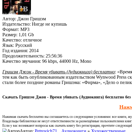
Автор:
Джон Гришэм
Издательство:
Нигде не купишь
Формат:
MP3
Размер:
1,01 Gb
Качество:
отличное
Язык:
Русский
Год издания:
2014
Продолжительность:
25:56:36
Качество звучания:
96 kbps, 44000 Hz, Mono
Гришэм Джон - Время убивать (Аудиокнига) бесплатно
: «Врем
тем как быть опубликованным издательством Wynwood Press ск
стали более поздние романы Гришэма: «Фирма», «Дело о пелик
Скачать Гришэм Джон - Время убивать (Аудиокнига) бесплатно без
Нажм
Нажимая скачать бесплатно вы соглашаетесь со следующими условиями: все книги, жур
Владельцы библиотеки не несут ответственности за размещённые пользователями книг
Если у вас возникают вопросы как скачать книгу без регистрации, прочтите следующи
Автор:
Petrovich71
Аудиокниги
»
Художественные