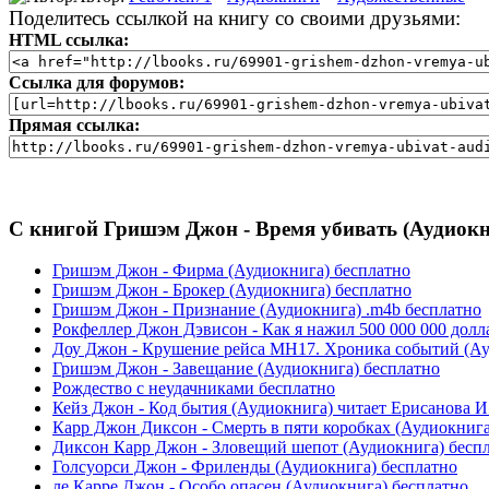
Поделитесь ссылкой на книгу со своими друзьями:
HTML ссылка:
Ссылка для форумов:
Прямая ссылка:
С книгой Гришэм Джон - Время убивать (Аудиокн
Гришэм Джон - Фирма (Аудиокнига) бесплатно
Гришэм Джон - Брокер (Аудиокнига) бесплатно
Гришэм Джон - Признание (Аудиокнига) .m4b бесплатно
Рокфеллер Джон Дэвисон - Как я нажил 500 000 000 долла
Доу Джон - Крушение рейса МН17. Хроника событий (Ау
Гришэм Джон - Завещание (Аудиокнига) бесплатно
Рождество с неудачниками бесплатно
Кейз Джон - Код бытия (Аудиокнига) читает Ерисанова И
Карр Джон Диксон - Смерть в пяти коробках (Аудиокнига
Диксон Карр Джон - Зловещий шепот (Аудиокнига) бесп
Голсуорси Джон - Фриленды (Аудиокнига) бесплатно
ле Карре Джон - Особо опасен (Аудиокнига) бесплатно