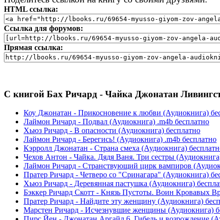
HTML ссылка:
Ссылка для форумов:
Прямая ссылка:
С книгой Бах Ричард - Чайка Джонатан Ливингст
Коу Джонатан - Прикосновение к любви (Аудиокнига) бе
Лаймон Ричард - Подвал (Аудиокнига) .m4b бесплатно
Хьюз Ричард - В опасности (Аудиокнига) бесплатно
Лаймон Ричард - Берегись! (Аудиокнига) .m4b бесплатно
Кэрролл Джонатан - Страна смеха (Аудиокнига) бесплатн
Чехов Антон - Чайка. Дядя Ваня. Три сестры (Аудиокнига
Лаймон Ричард - Странствующий цирк вампиров (Аудиок
Пратер Ричард - Четверо со "Сринагара" (Аудиокнига) бе
Хьюз Ричард - Деревянная пастушка (Аудиокнига) беспл
Бэккер Ричард Скотт - Князь Пустоты. Воин Кровавых Вр
Пратер Ричард - Найдите эту женщину (Аудиокнига) бес
Марстен Ричард - Исчезнувшие женщины (Аудиокнига) б
Пирс Йен - Джонатан Аргайл 6. Гибель и возрождение (А