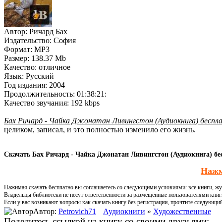
Автор:
Ричард Бах
Издательство:
София
Формат:
MP3
Размер:
138.37 Mb
Качество:
отличное
Язык:
Русский
Год издания:
2004
Продолжительность:
01:38:21:
Качество звучания:
192 kbps
Бах Ричард - Чайка Джонатан Ливингстон (Аудиокнига) беспл
целиком, записал, и это полностью изменило его жизнь.
Скачать Бах Ричард - Чайка Джонатан Ливингстон (Аудиокнига) бес
Нажм
Нажимая скачать бесплатно вы соглашаетесь со следующими условиями: все книги, жур
Владельцы библиотеки не несут ответственности за размещённые пользователями книг
Если у вас возникают вопросы как скачать книгу без регистрации, прочтите следующи
Автор:
Petrovich71
Аудиокниги
»
Художественные
Поделитесь ссылкой на книгу со своими друзьями: