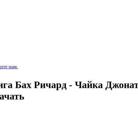
ите нам.
ига Бах Ричард - Чайка Джона
качать