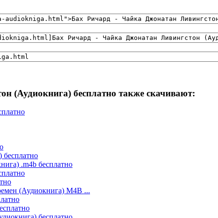
он (Аудиокнига) бесплатно также скачивают:
сплатно
о
) бесплатно
нига) .m4b бесплатно
сплатно
атно
емен (Аудиокнига) M4B ...
платно
есплатно
удиокнига) бесплатно