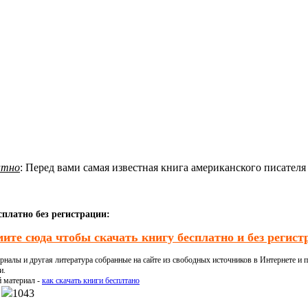
атно
: Перед вами самая известная книга американского писателя
платно без регистрации:
ите сюда чтобы скачать книгу бесплатно и без регист
налы и другая литература собранные на сайте из свободных источников в Интернете и п
и.
й материал -
как скачать книги бесплтано
1043