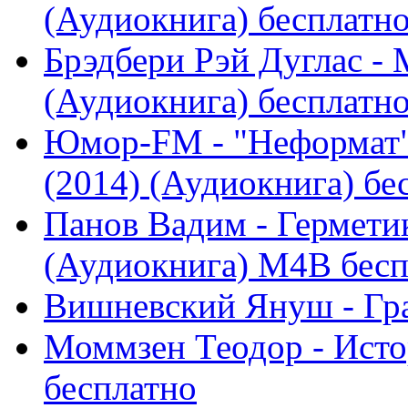
(Аудиокнига) бесплатн
Брэдбери Рэй Дуглас -
(Аудиокнига) бесплатн
Юмор-FM - "Неформат"
(2014) (Аудиокнига) бе
Панов Вадим - Герметик
(Аудиокнига) M4B бесп
Вишневский Януш - Гра
Моммзен Теодор - Исто
бесплатно