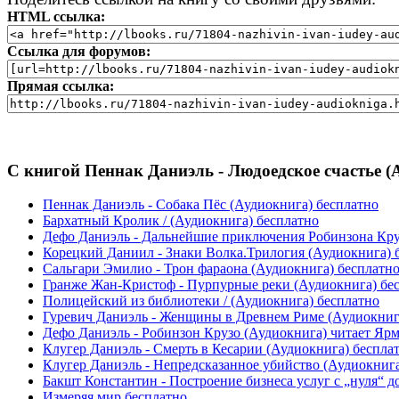
HTML ссылка:
Ссылка для форумов:
Прямая ссылка:
С книгой Пеннак Даниэль - Людоедское счастье (
Пеннак Даниэль - Собака Пёс (Аудиокнига) бесплатно
Бархатный Кролик / (Аудиокнига) бесплатно
Дефо Даниэль - Дальнейшие приключения Робинзона Крузо
Корецкий Даниил - Знаки Волка.Трилогия (Аудиокнига) 
Сальгари Эмилио - Трон фараона (Аудиокнига) бесплатн
Гранже Жан-Кристоф - Пурпурные реки (Аудиокнига) бе
Полицейский из библиотеки / (Аудиокнига) бесплатно
Гуревич Даниэль - Женщины в Древнем Риме (Аудиокниг
Дефо Даниэль - Робинзон Крузо (Аудиокнига) читает Яр
Клугер Даниэль - Смерть в Кесарии (Аудиокнига) беспла
Клугер Даниэль - Непредсказанное убийство (Аудиокнига
Бакшт Константин - Построение бизнеса услуг с „нуля“ д
Измеряя мир бесплатно