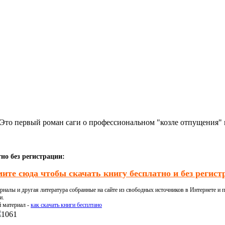
 Это первый роман саги о профессиональном "козле отпущения"
но без регистрации:
ите сюда чтобы скачать книгу бесплатно и без регист
налы и другая литература собранные на сайте из свободных источников в Интернете и п
и.
й материал -
как скачать книги бесплтано
1061