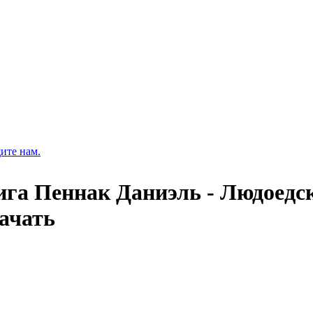
ите нам.
ига Пеннак Даниэль - Людоедск
качать