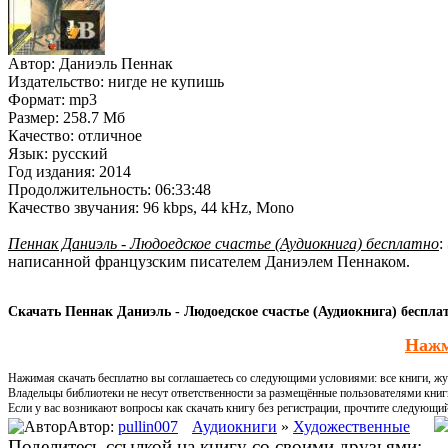
Автор:
Даниэль Пеннак
Издательство:
нигде не купишь
Формат:
mp3
Размер:
258.7 Мб
Качество:
отличное
Язык:
русский
Год издания:
2014
Продолжительность:
06:33:48
Качество звучания:
96 kbps, 44 kHz, Mono
Пеннак Даниэль - Людоедское счастье (Аудиокнига) бесплатно
:
написанной французским писателем Даниэлем Пеннаком.
Скачать Пеннак Даниэль - Людоедское счастье (Аудиокнига) бесплат
Нажм
Нажимая скачать бесплатно вы соглашаетесь со следующими условиями: все книги, жур
Владельцы библиотеки не несут ответственности за размещённые пользователями книг
Если у вас возникают вопросы как скачать книгу без регистрации, прочтите следующи
Автор:
pullin007
Аудиокниги
»
Художественные
Поделитесь ссылкой на книгу со своими друзьями: