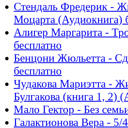
Стендаль Фредерик - Ж
Моцарта (Аудиокнига) 
Алигер Маргарита - Тр
бесплатно
Бенцони Жюльетта - Сд
бесплатно
Чудакова Мариэтта - Ж
Булгакова (книга 1, 2) (
Мало Гектор - Без семь
Галактионова Вера - 5/