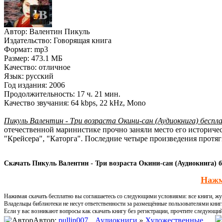
Автор:
Валентин Пикуль
Издательство:
Говорящая книга
Формат:
mp3
Размер:
473.1 МБ
Качество:
отличное
Язык:
русский
Год издания:
2006
Продолжительность:
17 ч. 21 мин.
Качество звучания:
64 kbps, 22 kHz, Mono
Пикуль Валентин - Три возраста Окини-сан (Аудиокнига) беспл
отечественной маринистике прочно заняли место его историчес
"Крейсера", "Каторга". Последние четыре произведения протя
Скачать Пикуль Валентин - Три возраста Окини-сан (Аудиокнига) б
Нажм
Нажимая скачать бесплатно вы соглашаетесь со следующими условиями: все книги, жур
Владельцы библиотеки не несут ответственности за размещённые пользователями книг
Если у вас возникают вопросы как скачать книгу без регистрации, прочтите следующи
Автор:
pullin007
Аудиокниги
»
Художественные