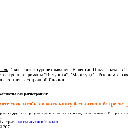
атно
: Свое "литературное плавание" Валентин Пикуль начал в 1
кие хроники, романы "Из тупика", "Моонзунд", "Реквием карава
гивают нить к островной Японии.
есплатно без регистрации:
ите сюда чтобы скачать книгу бесплатно и без регист
налы и другая литература собранные на сайте из свободных источников в Интернете и п
и.
й материал -
как скачать книги бесплтано
1207