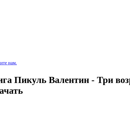
ите нам.
ига Пикуль Валентин - Три во
качать