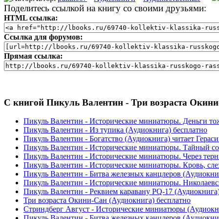
Поделитесь ссылкой на книгу со своими друзьями:
HTML ссылка:
Ссылка для форумов:
Прямая ссылка:
С книгой Пикуль Валентин - Три возраста Окини-
Пикуль Валентин - Исторические миниатюры. Деньги тоже
Пикуль Валентин - Из тупика (Аудиокнига) бесплатно
Пикуль Валентин - Богатство (Аудиокнига) читает Гераси
Пикуль Валентин - Исторические миниатюры. Тайный сове
Пикуль Валентин - Исторические миниатюры. Через тернии
Пикуль Валентин - Исторические миниатюры. Кровь, слез
Пикуль Валентин - Битва железных канцлеров (Аудиокни
Пикуль Валентин - Исторические миниатюры. Николаевск
Пикуль Валентин - Реквием каравану PQ-17 (Аудиокнига
Три возраста Окини-Сан (Аудиокнига) бесплатно
Стриндберг Август - Исторические миниатюры (Аудиокн
Пикуль Валентин - Битва железных канцлеров (Аудиокнига