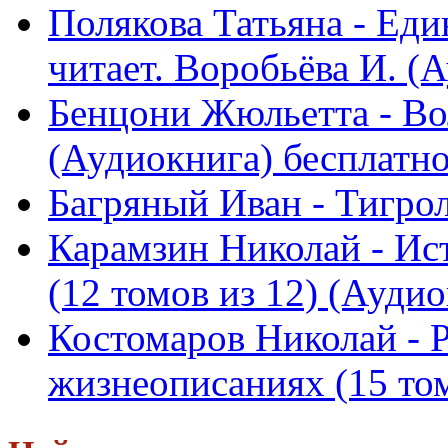
Полякова Татьяна - Еди
читает. Воробьёва И. (Ау
Бенцони Жюльетта - Во
(Аудиокнига) бесплатн
Багряный Иван - Тигро
Карамзин Николай - Ист
(12 томов из 12) (Аудиок
Костомаров Николай - Р
жизнеописаниях (15 томо