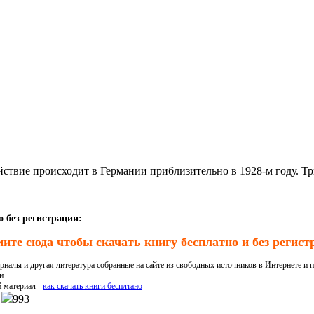
йствие происходит в Германии приблизительно в 1928-м году. Т
 без регистрации:
ите сюда чтобы скачать книгу бесплатно и без регист
налы и другая литература собранные на сайте из свободных источников в Интернете и п
и.
й материал -
как скачать книги бесплтано
993