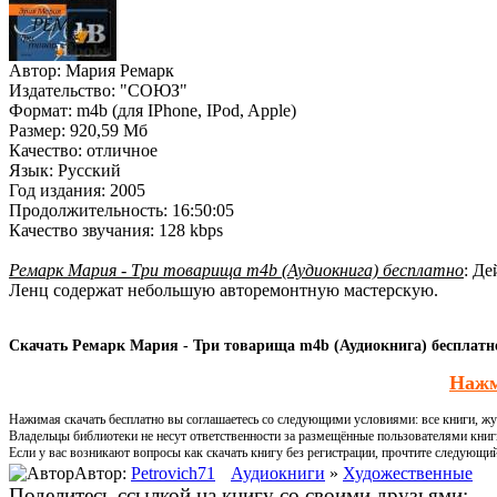
Автор:
Мария Ремарк
Издательство:
"СОЮЗ"
Формат:
m4b (для IPhone, IPod, Apple)
Размер:
920,59 Мб
Качество:
отличное
Язык:
Русский
Год издания:
2005
Продолжительность:
16:50:05
Качество звучания:
128 kbps
Ремарк Мария - Три товарища m4b (Аудиокнига) бесплатно
: Де
Ленц содержат небольшую авторемонтную мастерскую.
Скачать Ремарк Мария - Три товарища m4b (Аудиокнига) бесплатно
Нажм
Нажимая скачать бесплатно вы соглашаетесь со следующими условиями: все книги, жур
Владельцы библиотеки не несут ответственности за размещённые пользователями книг
Если у вас возникают вопросы как скачать книгу без регистрации, прочтите следующи
Автор:
Petrovich71
Аудиокниги
»
Художественные
Поделитесь ссылкой на книгу со своими друзьями: