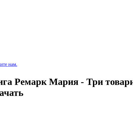
ите нам.
ига Ремарк Мария - Три това
качать