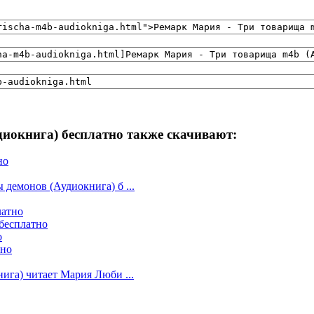
иокнига) бесплатно также скачивают:
но
демонов (Аудиокнига) б ...
латно
бесплатно
о
тно
ига) читает Мария Люби ...