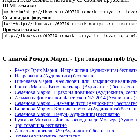
HTML ссылка:
Ссылка для форумов:
Прямая ссылка:
С книгой Ремарк Мария - Три товарища m4b (Ауд
Ремарк Эрих Мария - Искра жизни (Аудиокнига) бесплат
Искра жизни (Аудиокнига) бесплатно
Николаева Мария - Фея любви, или Эльфийские каникулы 
Брикер Мария - Венок кентавра (Аудиокнига) бесплатно
Семёнова Мария - Право на поединок (Аудиокнига) бесп
Альманах фантастики. Фантаскоп №3 2014 (Аудиокнига) 
Семёнова Мария - Знамение пути (Аудиокнига) бесплатн
Воронова Мария - Клиника измены (Аудиокнига) беспла
Семёнова Мария - Ведун (Аудиокнига) бесплатно
Булгаков Михаил - Жизнь господина де Мольера (Аудиокн
Три товарища бесплатно
Ангел - хранитель 320 (Аудиокнига) бесплатно
Туман (Аудиокнига) бесплатно