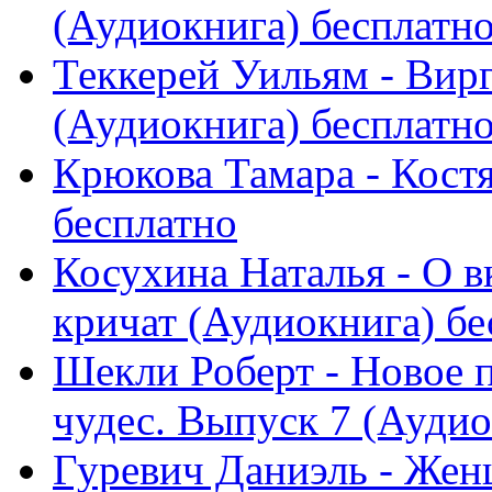
(Аудиокнига) бесплатн
Теккерей Уильям - Вирг
(Аудиокнига) бесплатн
Крюкова Тамара - Костя
бесплатно
Косухина Наталья - О вк
кричат (Аудиокнига) бес
Шекли Роберт - Новое 
чудес. Выпуск 7 (Аудиок
Гуревич Даниэль - Же