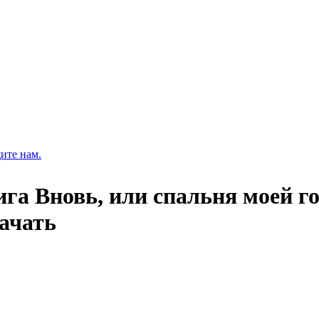
ите нам.
ига Вновь, или спальня моей г
качать