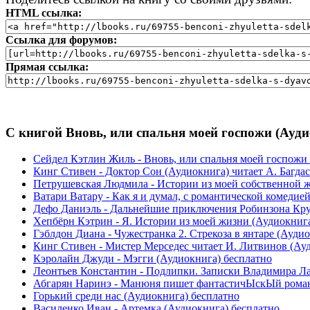
HTML ссылка:
Ссылка для форумов:
Прямая ссылка:
С книгой Вновь, или спальня моей госпожи (Ауди
Сейдел Кэтлин Жиль - Вновь, или спальня моей госпожи
Кинг Стивен - Доктор Сон (Аудиокнига) читает А. Багда
Петрушевская Людмила - Истории из моей собственной жи
Ватари Ватару - Как я и думал, с романтической комедией
Дефо Даниэль - Дальнейшие приключения Робинзона Крузо
Хепбёрн Кэтрин - Я. Истории из моей жизни (Аудиокнига
Гэблдон Диана - Чужестранка 2. Стрекоза в янтаре (Ауди
Кинг Стивен - Мистер Мерседес читает И. Литвинов (Ау
Кэролайн Джуди - Мэгги (Аудиокнига) бесплатно
Леонтьев Константин - Подлипки. Записки Владимира Лад
Абгарян Наринэ - Манюня пишет фантастичЫскЫй роман
Горький среди нас (Аудиокнига) бесплатно
Василенко Иван - Артемка (Аудиокнига) бесплатно