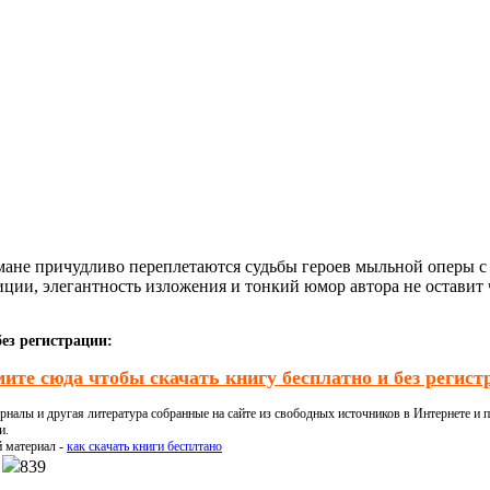
омане причудливо переплетаются судьбы героев мыльной оперы 
иции, элегантность изложения и тонкий юмор автора не оставит
ез регистрации:
ите сюда чтобы скачать книгу бесплатно и без регист
налы и другая литература собранные на сайте из свободных источников в Интернете и п
и.
й материал -
как скачать книги бесплтано
839