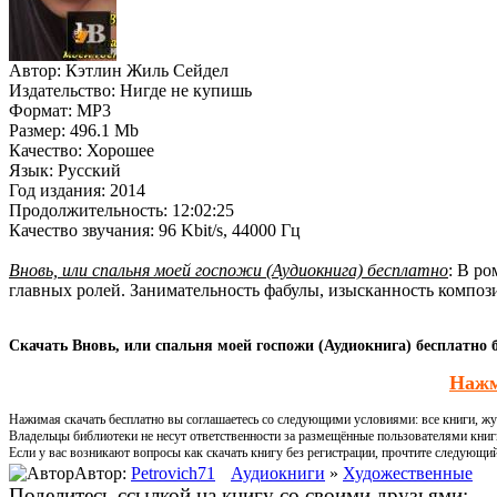
Автор:
Кэтлин Жиль Сейдел
Издательство:
Нигде не купишь
Формат:
MP3
Размер:
496.1 Mb
Качество:
Хорошее
Язык:
Русский
Год издания:
2014
Продолжительность:
12:02:25
Качество звучания:
96 Kbit/s, 44000 Гц
Вновь, или спальня моей госпожи (Аудиокнига) бесплатно
: В р
главных ролей. Занимательность фабулы, изысканность композ
Скачать Вновь, или спальня моей госпожи (Аудиокнига) бесплатно б
Нажм
Нажимая скачать бесплатно вы соглашаетесь со следующими условиями: все книги, жур
Владельцы библиотеки не несут ответственности за размещённые пользователями книг
Если у вас возникают вопросы как скачать книгу без регистрации, прочтите следующи
Автор:
Petrovich71
Аудиокниги
»
Художественные
Поделитесь ссылкой на книгу со своими друзьями: