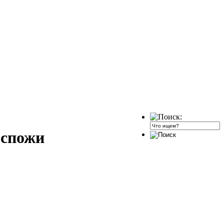
оспожи