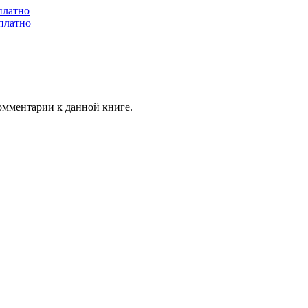
платно
платно
комментарии к данной книге.