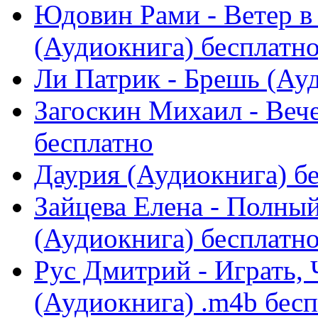
Юдовин Рами - Ветер в
(Аудиокнига) бесплатн
Ли Патрик - Брешь (Ау
Загоскин Михаил - Веч
бесплатно
Даурия (Аудиокнига) б
Зайцева Елена - Полный
(Аудиокнига) бесплатн
Рус Дмитрий - Играть,
(Аудиокнига) .m4b бес