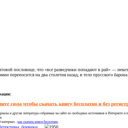
онтовой пословице, что «все разведчики попадают в рай» — неко
ии переносится на два столетия назад, в тело прусского барона
рации:
ите сюда чтобы скачать книгу бесплатно и без регист
налы и другая литература собранные на сайте из свободных источников в Интернете и п
и.
й материал -
как скачать книги бесплтано
етективы, боевики
1950