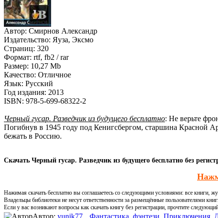
Автор:
Смирнов Александр
Издательство:
Яуза, Эксмо
Страниц:
320
Формат:
rtf, fb2 / rar
Размер:
10,27 Mb
Качество:
Отличное
Язык:
Русский
Год издания:
2013
ISBN:
978-5-699-68322-2
Черный гусар. Разведчик из будущего бесплатно
: Не верьте фр
Погибнув в 1945 году под Кенигсбергом, старшина Красной Арм
бежать в Россию.
Скачать Черный гусар. Разведчик из будущего бесплатно без регист
Нажм
Нажимая скачать бесплатно вы соглашаетесь со следующими условиями: все книги, жур
Владельцы библиотеки не несут ответственности за размещённые пользователями книг
Если у вас возникают вопросы как скачать книгу без регистрации, прочтите следующи
Автор:
yunik77
Фантастика, фэнтези
,
Приключения
,
Д