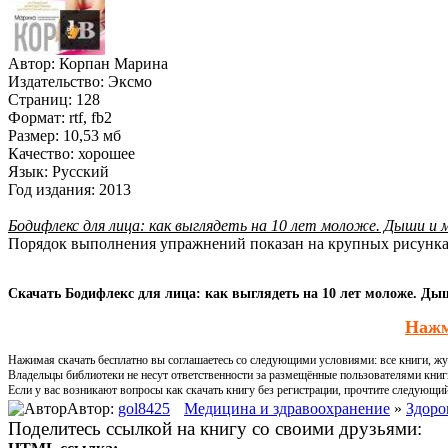
Автор:
Корпан Марина
Издательство:
Эксмо
Страниц:
128
Формат:
rtf, fb2
Размер:
10,53 мб
Качество:
хорошее
Язык:
Русский
Год издания:
2013
Бодифлекс для лица: как выглядеть на 10 лет моложе. Дыши и 
Порядок выполнения упражнений показан на крупных рисунках,
Скачать Бодифлекс для лица: как выглядеть на 10 лет моложе. Дыш
Нажм
Нажимая скачать бесплатно вы соглашаетесь со следующими условиями: все книги, жур
Владельцы библиотеки не несут ответственности за размещённые пользователями книг
Если у вас возникают вопросы как скачать книгу без регистрации, прочтите следующи
Автор:
gol8425
Медицина и здравоохранение
»
Здоро
Поделитесь ссылкой на книгу со своими друзьями: