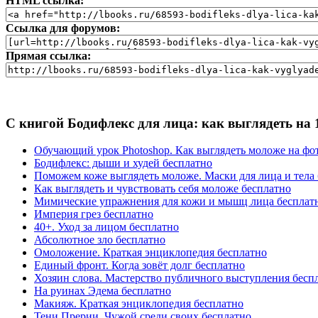
HTML ссылка:
Ссылка для форумов:
Прямая ссылка:
С книгой Бодифлекс для лица: как выглядеть на 
Обучающий урок Photoshop. Как выглядеть моложе на фо
Бодифлекс: дыши и худей бесплатно
Поможем коже выглядеть моложе. Маски для лица и тела
Как выглядеть и чувствовать себя моложе бесплатно
Мимические упражнения для кожи и мышц лица бесплат
Империя грез бесплатно
40+. Уход за лицом бесплатно
Абсолютное зло бесплатно
Омоложение. Краткая энциклопедия бесплатно
Единый фронт. Когда зовёт долг бесплатно
Хозяин слова. Мастерство публичного выступления бесп
На руинах Эдема бесплатно
Макияж. Краткая энциклопедия бесплатно
Тени Прерии. Чужой среди своих бесплатно