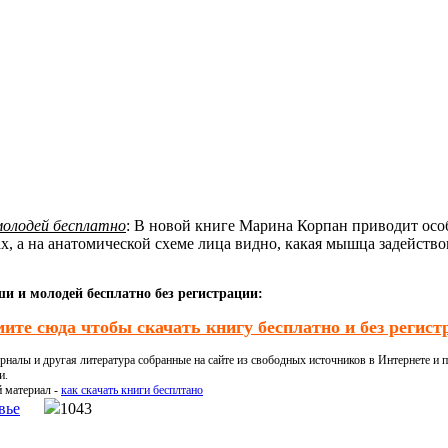
молодей бесплатно
: В новой книге Марина Корпан приводит ос
 а на анатомической схеме лица видно, какая мышца задействов
и и молодей бесплатно без регистрации:
ите сюда чтобы скачать книгу бесплатно и без регист
налы и другая литература собранные на сайте из свободных источников в Интернете и п
и.
й материал -
как скачать книги бесплтано
вье
1043