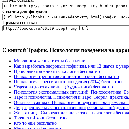
HTML ссылка:
Ссылка для форумов:
Прямая ссылка:
С книгой Трафик. Психология поведения на доро
Миров нехоженые тропы бесплатно
Как выработать здоровый пофигизм, или 12 шагов к уверен
Прикладная военная психология бесплатно
Психология тренингов личностного роста бесплатно
Психология агрессивного поведения (2014) бесплатно
Чудеса на дорогах войны (Аудиокнига) бесплатно
Психология экстремальных ситуаций. Психосоматика. Взаи
Таро и психология. Психология и Таро. Теория, практика, 
Остаться в живых. Психология поведения в экстремальных 
Дифференциальная психология профессиональной деятел
Живая пища. Сыроедение: энергетика, психология беспл
Троянский конь бесплатно
Кто-то еще бесплатно
Магия во зло бесплатно