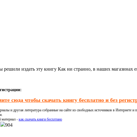
ы решили издать эту книгу Как ни странно, в наших магазинах 
егистрации:
ите сюда чтобы скачать книгу бесплатно и без регист
налы и другая литература собранные на сайте из свободных источников в Интернете и п
и.
й материал -
как скачать книги бесплтано
904