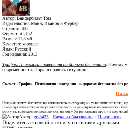
Автор:
Вандербильт Том
Издательство:
Манн, Иванов и Фербер
Страниц:
432
Формат:
rtf, fb2
Размер:
11,8 мб
Качество:
хорошее
Язык:
Русский
Год издания:
2013
Трафик. Психология поведения на дорогах бесплатно
: Почему м
современности. Пора исправить ситуацию!
Скачать Трафик. Психология поведения на дорогах бесплатно без р
Нажм
Нажимая скачать бесплатно вы соглашаетесь со следующими условиями: все книги, жур
Владельцы библиотеки не несут ответственности за размещённые пользователями книг
Если у вас возникают вопросы как скачать книгу без регистрации, прочтите следующи
Автор:
gol8425
Наука и образование
»
Психология
Поделитесь ссылкой на книгу со своими друзьями: