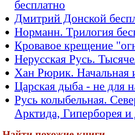
бесплатно
Дмитрий Донской бесп
Норманн. Трилогия бес
Кровавое крещение "ог
Нерусская Русь. Тысяче
Xан Pюpик. Hачальная 
Царская дыба - не для 
Русь колыбельная. Севе
Арктида, Гиперборея и 
Найти похожие книги