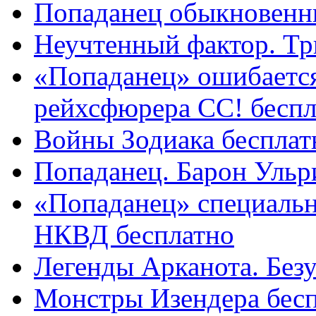
Попаданец обыкновенн
Неучтенный фактор. Тр
«Попаданец» ошибается
рейхсфюрера СС! беспл
Войны Зодиака бесплат
Попаданец. Барон Ульр
«Попаданец» специальн
НКВД бесплатно
Легенды Арканота. Безу
Монстры Изендера бес