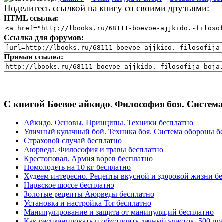
Поделитесь ссылкой на книгу со своими друзьями:
HTML ссылка:
Ссылка для форумов:
Прямая ссылка:
С книгой Боевое айкидо. Философия боя. Систем
Айкидо. Основы. Принципы. Техники бесплатно
Уличный кулачный бой. Техника боя. Система обороны б
Страховой случай бесплатно
Аюрведа. Философия и травы бесплатно
Крестоповал. Армия воров бесплатно
Помолодеть на 10 кг бесплатно
Худеем интересно. Рецепты вкусной и здоровой жизни б
Нарвское шоссе бесплатно
Золотые рецепты Аюрведы бесплатно
Установка и настройка Tor бесплатно
Манипулирование и защита от манипуляций бесплатно
Как распланировать и обустроить дачный участок. 500 пра