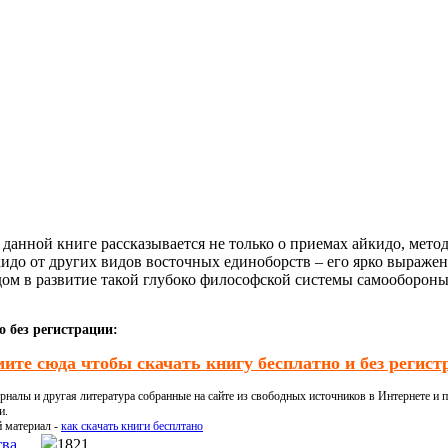
В данной книге рассказывается не только о приемах айкидо, мето
йкидо от других видов восточных единоборств – его ярко выраж
дом в развитие такой глубоко философской системы самообороны
 без регистрации:
ите сюда чтобы скачать книгу бесплатно и без регист
налы и другая литература собранные на сайте из свободных источников в Интернете и п
и.
й материал -
как скачать книги бесплтано
тва
1821