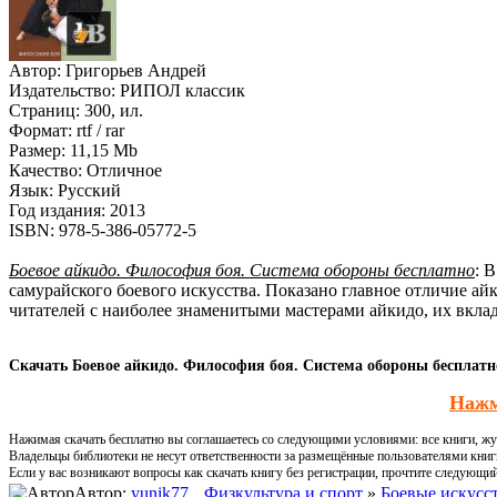
Автор:
Григорьев Андрей
Издательство:
РИПОЛ классик
Страниц:
300, ил.
Формат:
rtf / rar
Размер:
11,15 Mb
Качество:
Отличное
Язык:
Русский
Год издания:
2013
ISBN:
978-5-386-05772-5
Боевое айкидо. Философия боя. Система обороны бесплатно
: 
самурайского боевого искусства. Показано главное отличие а
читателей с наиболее знаменитыми мастерами айкидо, их вкла
Скачать Боевое айкидо. Философия боя. Система обороны бесплатно
Нажм
Нажимая скачать бесплатно вы соглашаетесь со следующими условиями: все книги, жур
Владельцы библиотеки не несут ответственности за размещённые пользователями книг
Если у вас возникают вопросы как скачать книгу без регистрации, прочтите следующи
Автор:
yunik77
Физкультура и спорт
»
Боевые искусс