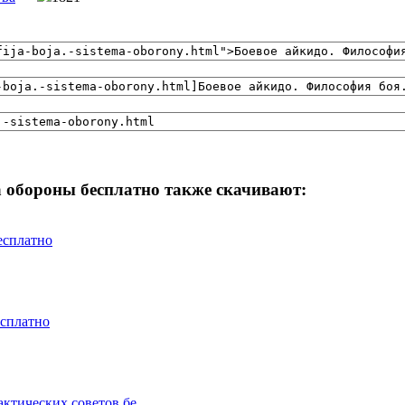
а обороны бесплатно также скачивают:
есплатно
есплатно
ктических советов бе ...